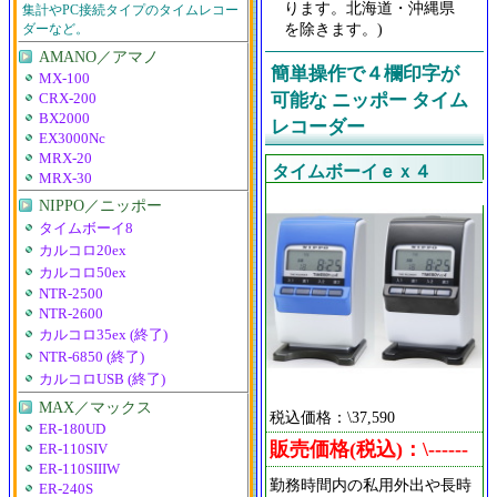
ります。北海道・沖縄県
集計やPC接続タイプのタイムレコー
を除きます。)
ダーなど。
AMANO／アマノ
簡単操作で４欄印字が
MX-100
可能な ニッポー タイム
CRX-200
BX2000
レコーダー
EX3000Nc
MRX-20
タイムボーイｅｘ４
MRX-30
NIPPO／ニッポー
タイムボーイ8
カルコロ20ex
カルコロ50ex
NTR-2500
NTR-2600
カルコロ35ex (終了)
NTR-6850 (終了)
カルコロUSB (終了)
MAX／マックス
税込価格：\37,590
ER-180UD
販売価格(税込)：\------
ER-110SIV
ER-110SIIIW
勤務時間内の私用外出や長時
ER-240S