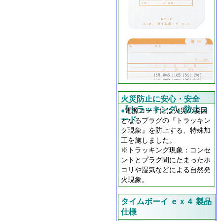
火災防止に安心・安全
『トラッキング』防止コ
●
電源コードには火災の要因
ード
となるプラグの『トラッキン
グ現象』を防止する、特殊加
工を施しました。
※トラッキング現象：コンセ
ントとプラグ間にたまったホ
コリや湿気などによる自然発
火現象。
タイムボーイ ｅｘ４ 製品
仕様