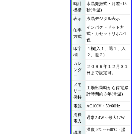
時計
水晶発振式・月差±15
機構
秒(常温)
表示
液晶デジタル表示
インパクトドット方
印字
式・カセットリボン1
方式
色
印字
４欄(入１、退１、入
欄
２、退２)
カレ
２０９９年１２月３１
ンダ
日まで設定可。
ー
メモ
工場出荷時から停電累
リー
計時間約３年(常温)
保持
電源
AC100V・50/60Hz
消費
通常2.4W～最大17W
電力
温度-5℃～+40℃・湿
環境