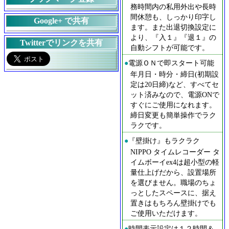
務時間内の私用外出や長時
間休憩も、しっかり印字し
Google+ で共有
ます。また出退切換設定に
より、『入１』『退１』の
Twitterでリンクを共有
自動シフトが可能です。
●
電源ＯＮで即スタート可能
年月日・時分・締日(初期設
定は20日締)など、すべてセ
ット済みなので、電源ONで
すぐにご使用になれます。
締日変更も簡単操作でラク
ラクです。
●
『壁掛け』もラクラク
NIPPO タイムレコーダー タ
イムボーイex4は超小型の軽
量仕上げだから、設置場所
を選びません。職場のちょ
っとしたスペースに、据え
置きはもちろん壁掛けでも
ご使用いただけます。
●
時間表示設定は１２時間＆