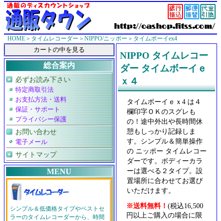
HOME
＞
タイムレコーダー
＞
NIPPO/ニッポー
＞タイムボーイex4
NIPPO タイムレコー
総合案内
ダー タイムボーイｅ
必ずお読み下さい
ｘ４
特定商取引法
お支払方法・送料
タイムボーイｅｘ4 は４
保証・サポート
欄印字ＯＫのスグレも
プライバシー保護
の！途中外出や長時間休
憩もしっかり記録しま
お問い合わせ
す。シンプル＆簡単操作
電子メール
の ニッポー タイムレコー
サイトマップ
ダーです。ボディーカラ
ーは選べる２タイプ。設
MENU
置場所に合わせてお選び
いただけます。
※送料無料！
(税込16,500
シンプル＆低価格タイプやベストセ
円以上ご購入の場合に限
ラーのタイムレコーダーから、時間