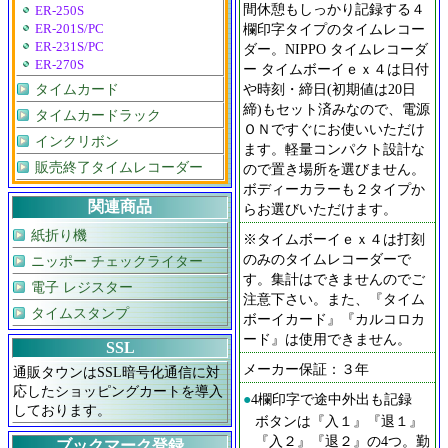
間休憩もしっかり記録する４
ER-250S
欄印字タイプのタイムレコー
ER-201S/PC
ER-231S/PC
ダー。NIPPO タイムレコーダ
ER-270S
ー タイムボーイｅｘ４は日付
タイムカード
や時刻・締日(初期値は20日
締)もセット済みなので、電源
タイムカードラック
ＯＮですぐにお使いいただけ
インクリボン
ます。軽量コンパクト設計な
販売終了タイムレコーダー
ので置き場所を選びません。
ボディーカラーも２タイプか
関連商品
らお選びいただけます。
紙折り機
※タイムボーイｅｘ４は打刻
のみのタイムレコーダーで
ニッポー チェックライター
す。集計はできませんのでご
電子 レジスター
注意下さい。また、『タイム
タイムスタンプ
ボーイカード』『カルコロカ
ード』は使用できません。
SSL
メーカー保証：３年
通販タウンはSSL暗号化通信に対
応したショッピングカートを導入
●
4欄印字で途中外出も記録
しております。
ボタンは『入１』『退１』
『入２』『退２』の4つ。勤
ブックマーク登録