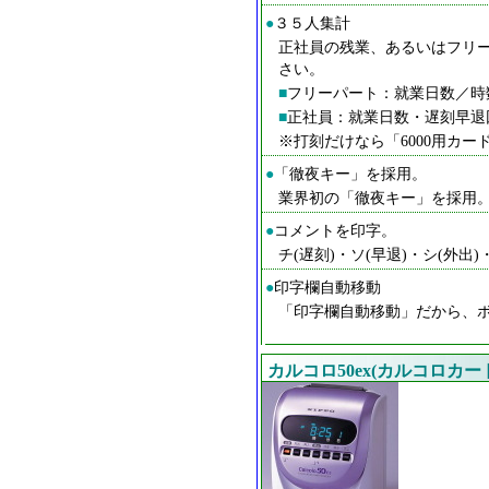
●
３５人集計
正社員の残業、あるいはフリ
さい。
■
フリーパート：就業日数／時
■
正社員：就業日数・遅刻早退
※打刻だけなら「6000用カ
●
「徹夜キー」を採用。
業界初の「徹夜キー」を採用
●
コメントを印字。
チ(遅刻)・ソ(早退)・シ(外出)
●
印字欄自動移動
「印字欄自動移動」だから、
カルコロ50ex(カルコロカード