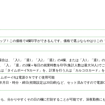
ップ！この価格で4欄印字ができるんです。価格で選ぶならやはりこの『
合は、「入1」「退1」「入2」「退2」の4欄、または「入1」「退1」
、「入」「退」の2欄＋毎日の就業時数を印字(集計人数は最大50人)で
人は「タイムボーイNカード」を、計算を行う人は「カルコロカード」を
タイムボーイ8は電源ＯＮですぐ使用可能
年月日・時分・締日(初期設定は20日締)など、セット済みですので電
合も、分かりやすくその日の欄に打刻することが可能です。深夜勤務にも