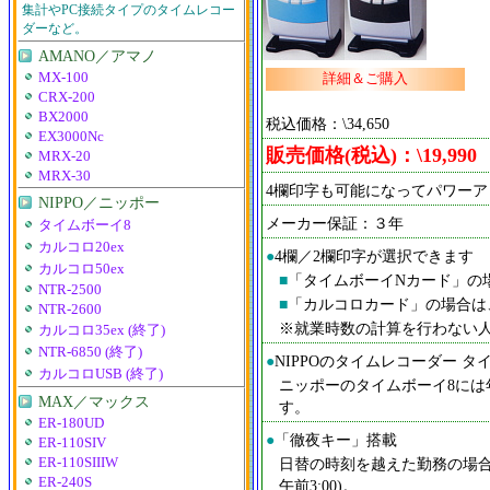
集計やPC接続タイプのタイムレコー
ダーなど。
AMANO／アマノ
MX-100
詳細＆ご購入
CRX-200
BX2000
税込価格：\34,650
EX3000Nc
販売価格(税込)：\19,990
MRX-20
MRX-30
4欄印字も可能になってパワーア
NIPPO／ニッポー
メーカー保証：３年
タイムボーイ8
カルコロ20ex
●
4欄／2欄印字が選択できます
カルコロ50ex
■
「タイムボーイNカード」の場
NTR-2500
■
「カルコロカード」の場合は
NTR-2600
※就業時数の計算を行わない
カルコロ35ex (終了)
NTR-6850 (終了)
●
NIPPOのタイムレコーダー 
カルコロUSB (終了)
ニッポーのタイムボーイ8には
MAX／マックス
す。
ER-180UD
●
「徹夜キー」搭載
ER-110SIV
日替の時刻を越えた勤務の場
ER-110SIIIW
ER-240S
午前3:00)。