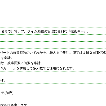
２０名まで計算。フルタイム勤務の管理に便利な『徹夜キー』。
ートの就業時数のいずれかを、20人まで集計。印字は１日２回(IN/O
数を集計。
回数・残業回数／時数を集計。
イNカード』を併用して多人数でご使用になれます。
です。
・テ(徹夜)
明文を打ち出します。