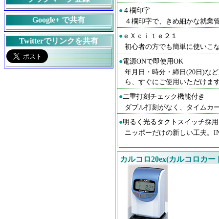
●
４欄印字
Google+ で共有
４欄印字で、きめ細かな就業管理
●
ｅＸｃｉｔｅ２１
Twitterでリンクを共有
初心者の方でも簡単に使いこなせ
●
電源ONで即使用OK
年月日・時分・締日(20日)
ら、すぐにご使用いただけま
●
二重打刻チェック機能付き
ダブル打刻がなく、タイムカ
●
明るく光るタクトスイッチ採用
ニッポーだけの新しい工夫。I
カルコロ20ex(カルコロカー