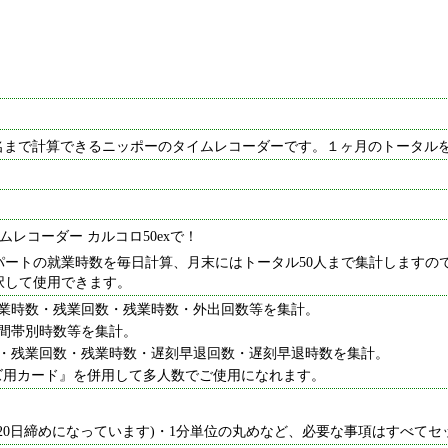
０名まで計算できるニッポーのタイムレコーダーです。１ヶ月のトータル
レコーダー カルコロ50exで！
パートの就業時数を毎日計算、月末にはトータル50人まで集計しますの
択して使用できます。
業時数・残業回数・残業時数・外出回数等を集計。
時間帯別時数等を集計。
・残業回数・残業時数・遅刻早退回数・遅刻早退時数を集計。
ーズ用カード』を併用して多人数でご使用になれます。
20日締めになっています)・1分単位の丸めなど、必要な事項はすべてセ