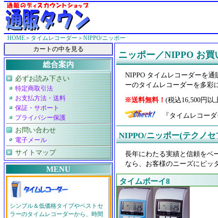
HOME
＞
タイムレコーダー
＞NIPPO/ニッポー
ニッポー／NIPPO お
総合案内
NIPPO タイムレコーダー
必ずお読み下さい
ーのタイムレコーダーを多彩
特定商取引法
お支払方法・送料
※送料無料！
(税込16,50
保証・サポート
『タイムレコーダ
プライバシー保護
お問い合わせ
NIPPO/ニッポー(テクノ
電子メール
サイトマップ
長年にわたる実績と信頼をベー
なら、お客様のニーズにピッ
MENU
タイムボーイ8
シンプル＆低価格タイプやベストセ
ラーのタイムレコーダーから、時間