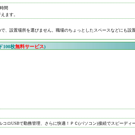
4時間
行えます。
ので、設置場所を選びません。職場のちょっとしたスペースなどにも設
100枚
無料サービス
)
ルコロUSBで勤務管理、さらに快適！ＰＣ(パソコン)接続でスピーディ