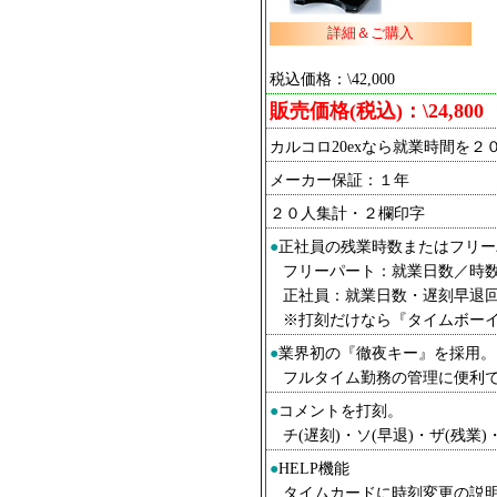
詳細＆ご購入
税込価格：\42,000
販売価格(税込)：\24,800
カルコロ20exなら就業時間を
メーカー保証：１年
２０人集計・２欄印字
●
正社員の残業時数またはフリーパ
フリーパート：就業日数／時
正社員：就業日数・遅刻早退
※打刻だけなら『タイムボー
●
業界初の『徹夜キー』を採用。
フルタイム勤務の管理に便利
●
コメントを打刻。
チ(遅刻)・ソ(早退)・ザ(残業)
●
HELP機能
タイムカードに時刻変更の説