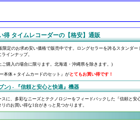
買い得 タイムレコーダーの【格安】通販
を通販限定のお求め安い価格で販売中です。ロングセラーを誇るスタンダ
にラインナップ。
0円以上ご購入の場合に限ります。北海道・沖縄県を除きます。)
ー本体＋タイムカードのセット』が
とてもお買い得です！
セブン) - 『信頼と安心と快適』機器
スに、多彩なニーズとテクノロジーをフィードバックした『信頼と安心と
タリのお買い得な1台がきっと見つかります。