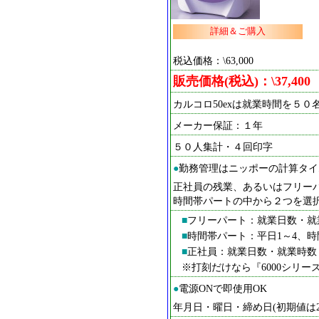
詳細＆ご購入
税込価格：\63,000
販売価格(税込)：\37,400
カルコロ50exは就業時間を５
メーカー保証：１年
５０人集計・４回印字
●
勤務管理はニッポーの計算タイム
正社員の残業、あるいはフリー
時間帯パートの中から２つを選
■
フリーパート：就業日数・就
■
時間帯パート：平日1～4、
■
正社員：就業日数・就業時数
※打刻だけなら『6000シリ
●
電源ONで即使用OK
年月日・曜日・締め日(初期値は