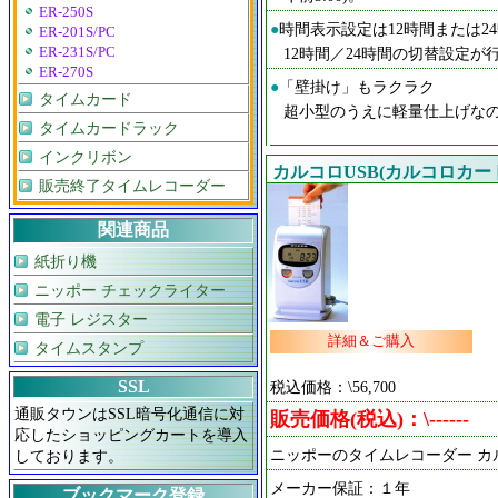
ER-250S
●
時間表示設定は12時間または2
ER-201S/PC
12時間／24時間の切替設定が
ER-231S/PC
ER-270S
●
「壁掛け」もラクラク
タイムカード
超小型のうえに軽量仕上げな
タイムカードラック
インクリボン
カルコロUSB(カルコロカード
販売終了タイムレコーダー
関連商品
紙折り機
ニッポー チェックライター
電子 レジスター
詳細＆ご購入
タイムスタンプ
SSL
税込価格：\56,700
通販タウンはSSL暗号化通信に対
販売価格(税込)：\------
応したショッピングカートを導入
ニッポーのタイムレコーダー カ
しております。
メーカー保証：１年
ブックマーク登録