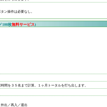
ボタン操作は必要なし。
100枚
無料サービス
)
就業時間を３５名まで計算。１ヶ月トータルを打ち出します。
／外出／再入／退出