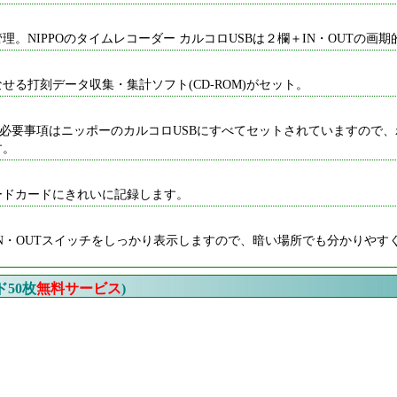
。NIPPOのタイムレコーダー カルコロUSBは２欄＋IN・OUTの画
る打刻データ収集・集計ソフト(CD-ROM)がセット。
など必要事項はニッポーのカルコロUSBにすべてセットされていますの
す。
ードカードにきれいに記録します。
N・OUTスイッチをしっかり表示しますので、暗い場所でも分かりやす
ド50枚
無料サービス
)