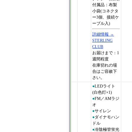
付属品：布製
小袋(コネクタ
ー3個、接続ケ
ーブル入)
詳細情報 →
STERLING
CLUB
お届けまで：1
週間程度
在庫切れの場
合はご容赦下
さい。
●
LEDライト
(白色灯×1)
●
FM／AMラジ
オ
●
サイレン
●
ダイナモハン
ドル
●
冷陰極管蛍光