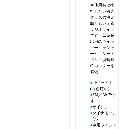
車使用時に携
行したい防災
グッズの決定
版ともいえる
ラジオライト
です。緊急脱
出用のウイン
ドークラシャ
ーや、シート
ベルト切断時
のカッターを
装備。
●
LEDライト
(白色灯×1)
●
FM／AMラジ
オ
●
サイレン
●
ダイナモハン
ドル
●
車用ウインド