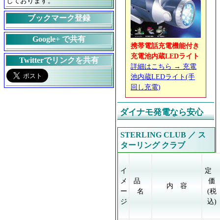
しております。
ブックマーク登録
Google+ で共有
携帯電話充電機能付き
充電池内蔵LEDライト
Twitterでリンクを共有
詳細はこちら → 充電
池内蔵LEDライト(手
回し充電)
ダイナモ発電なら安心
STERLING CLUB ／ ス
ターリング クラブ
イ
定
メ
品
価
内 容
ー
名
(税
ジ
込)