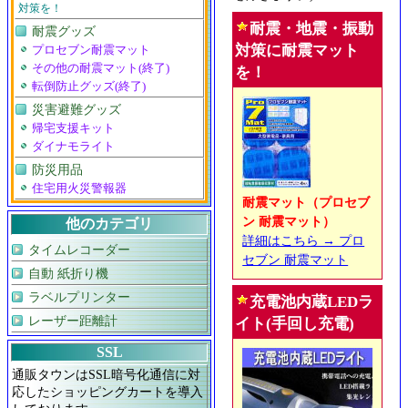
対策を！
耐震・地震・振動
耐震グッズ
対策に耐震マット
プロセブン耐震マット
その他の耐震マット(終了)
を！
転倒防止グッズ(終了)
災害避難グッズ
帰宅支援キット
ダイナモライト
防災用品
住宅用火災警報器
耐震マット（プロセブ
ン 耐震マット）
他のカテゴリ
詳細はこちら → プロ
タイムレコーダー
セブン 耐震マット
自動 紙折り機
ラベルプリンター
充電池内蔵LEDラ
レーザー距離計
イト(手回し充電)
SSL
通販タウンはSSL暗号化通信に対
応したショッピングカートを導入