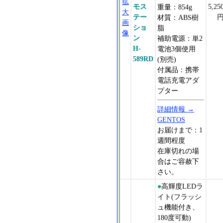
拡
モス
5,25
重量：854g
大
テー
材質：ABS樹
画
ショ
脂
像
ン
補助電源：単2
H-
電池3個使用
589RD
(別売)
付属品：携帯
電話充電アダ
プター
詳細情報 →
GENTOS
お届けまで：1
週間程度
在庫切れの場
合はご容赦下
さい。
●
高輝度LEDラ
イト(フラッシ
ュ機能付き、
180度可動)