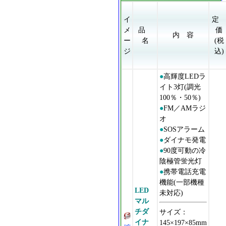
イ
メ
品
価
内 容
ー
名
(税
ジ
込)
●
高輝度LEDラ
イト3灯(調光
100％・50％)
●
FM／AMラジ
オ
●
SOSアラーム
●
ダイナモ発電
●
90度可動の冷
陰極管蛍光灯
●
携帯電話充電
機能(一部機種
LED
未対応)
マル
チダ
サイズ：
イナ
145×197×85mm