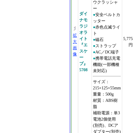
ウクラッシャ
ー
ダイ
●
安全ベルトカ
ナモ
ッター
ラジ
●
赤色点滅ライ
オラ
ト
拡
イト
5,775
●
磁石
大
『エ
円
●
ストラップ
画
スケ
●
AC／DC端子
像
ー
●
携帯電話充電
プ』
機能(一部機種
5708
未対応)
サイズ：
215×125×55mm
重量：500g
材質：ABS樹
脂
補助電源：単3
電池2個使用
(別売)、DCア
ダプター(別売)