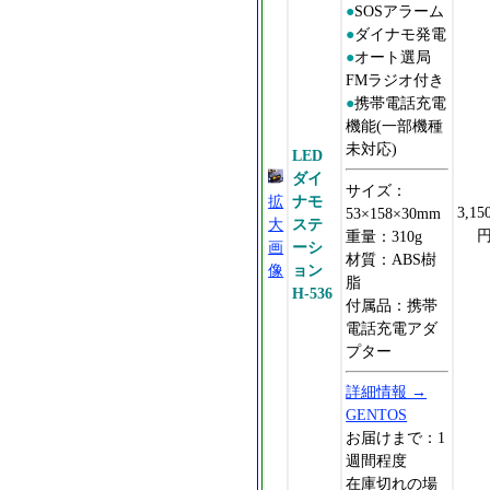
●
SOSアラーム
●
ダイナモ発電
●
オート選局
FMラジオ付き
●
携帯電話充電
機能(一部機種
未対応)
LED
ダイ
サイズ：
拡
ナモ
3,15
53×158×30mm
大
ステ
重量：310g
画
ーシ
材質：ABS樹
像
ョン
脂
H-536
付属品：携帯
電話充電アダ
プター
詳細情報 →
GENTOS
お届けまで：1
週間程度
在庫切れの場