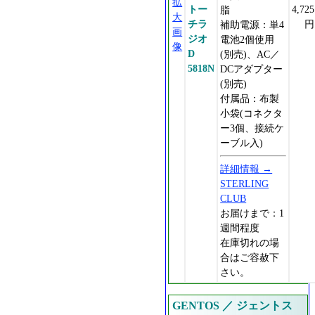
拡
トー
4,725
脂
大
チラ
円
補助電源：単4
画
ジオ
電池2個使用
像
D
(別売)、AC／
5818N
DCアダプター
(別売)
付属品：布製
小袋(コネクタ
ー3個、接続ケ
ーブル入)
詳細情報 →
STERLING
CLUB
お届けまで：1
週間程度
在庫切れの場
合はご容赦下
さい。
GENTOS ／ ジェントス