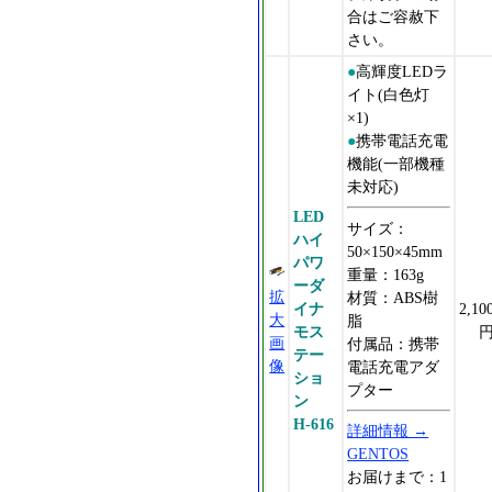
合はご容赦下
さい。
●
高輝度LEDラ
イト(白色灯
×1)
●
携帯電話充電
機能(一部機種
未対応)
LED
サイズ：
ハイ
50×150×45mm
パワ
重量：163g
ーダ
拡
材質：ABS樹
イナ
2,10
大
脂
モス
画
付属品：携帯
テー
像
電話充電アダ
ショ
プター
ン
H-616
詳細情報 →
GENTOS
お届けまで：1