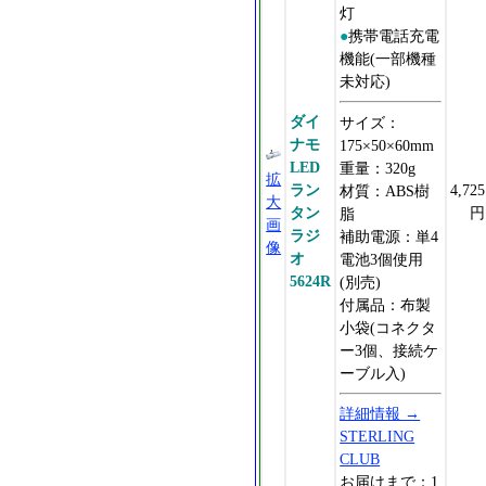
灯
●
携帯電話充電
機能(一部機種
未対応)
ダイ
サイズ：
ナモ
175×50×60mm
LED
重量：320g
拡
ラン
4,725
材質：ABS樹
大
タン
円
脂
画
ラジ
補助電源：単4
像
オ
電池3個使用
5624R
(別売)
付属品：布製
小袋(コネクタ
ー3個、接続ケ
ーブル入)
詳細情報 →
STERLING
CLUB
お届けまで：1