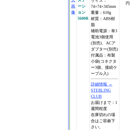
大
ステ
サイズ：
円
画
ーシ
74×74×345mm
像
ョン
重量：610g
5600R
材質：ABS樹
脂
補助電源：単3
電池3個使用
(別売)、ACア
ダプター(別売)
付属品：布製
小袋(コネクタ
ー3個、接続ケ
ーブル入)
詳細情報 →
STERLING
CLUB
お届けまで：1
週間程度
在庫切れの場
合はご容赦下
さい。