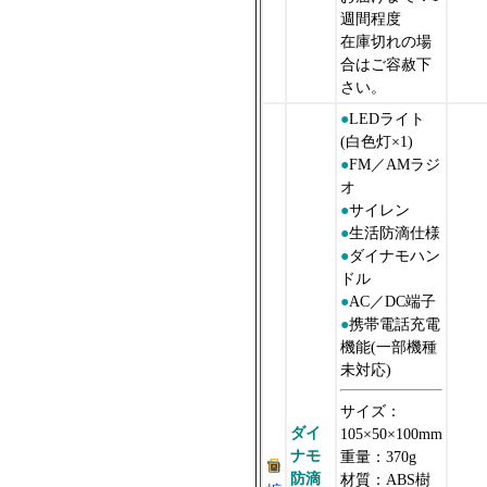
週間程度
在庫切れの場
合はご容赦下
さい。
●
LEDライト
(白色灯×1)
●
FM／AMラジ
オ
●
サイレン
●
生活防滴仕様
●
ダイナモハン
ドル
●
AC／DC端子
●
携帯電話充電
機能(一部機種
未対応)
サイズ：
ダイ
105×50×100mm
ナモ
重量：370g
防滴
材質：ABS樹