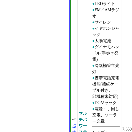
●
LEDライト
●
FM／AMラジ
オ
●
サイレン
●
イヤホンジャ
ック
●
太陽電池
●
ダイナモハン
ドル(手巻き発
電)
●
冷陰極管蛍光
灯
●
携帯電話充電
機能(接続ケー
ブル付き、一
部機種未対応)
●
DCジャック
●
電源：手回し
マル
充電、ソーラ
チパ
ー充電
拡
ワー
7,350