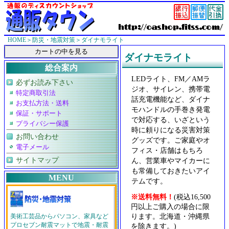
HOME
＞防災・地震対策＞ダイナモライト
ダイナモライト
総合案内
LEDライト、FM／AMラ
必ずお読み下さい
ジオ、サイレン、携帯電
特定商取引法
話充電機能など、ダイナ
お支払方法・送料
モハンドルの手巻き発電
保証・サポート
で対応する、いざという
プライバシー保護
時に頼りになる災害対策
お問い合わせ
グッズです。ご家庭やオ
電子メール
フィス・店舗はもちろ
サイトマップ
ん、営業車やマイカーに
も常備しておきたいアイ
MENU
テムです。
※送料無料！
(税込16,500
円以上ご購入の場合に限
ります。北海道・沖縄県
美術工芸品からパソコン、家具など
プロセブン耐震マットで地震・耐震
を除きます。)