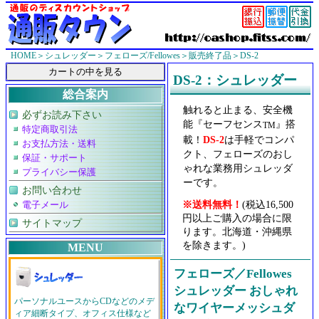
HOME
＞
シュレッダー
＞
フェローズ/Fellowes
＞
販売終了品
＞DS-2
DS-2：シュレッダー
総合案内
触れると止まる、安全機
必ずお読み下さい
能『セーフセンス
』搭
TM
特定商取引法
載！
DS-2
は手軽でコンパ
お支払方法・送料
クト、フェローズのおし
保証・サポート
ゃれな業務用シュレッダ
プライバシー保護
ーです。
お問い合わせ
※送料無料！
(税込16,500
電子メール
円以上ご購入の場合に限
サイトマップ
ります。北海道・沖縄県
を除きます。)
MENU
フェローズ／Fellowes
シュレッダー おしゃれ
パーソナルユースからCDなどのメデ
なワイヤーメッシュダ
ィア細断タイプ、オフィス仕様など