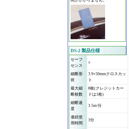
DS-2 製品仕様
セーフ
○
センス
細断形
3.9×50mmクロスカッ
状
ト
最大細
8枚(クレジットカー
断枚数
ドは1枚)
細断速
3.5m/分
度
連続使
3分
用時間