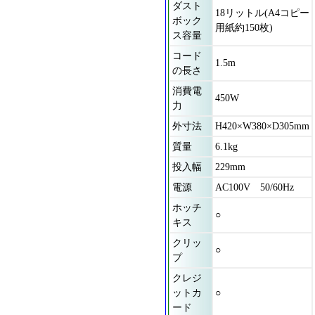
ダスト
18リットル(A4コピー
ボック
用紙約150枚)
ス容量
コード
1.5m
の長さ
消費電
450W
力
外寸法
H420×W380×D305mm
質量
6.1kg
投入幅
229mm
電源
AC100V 50/60Hz
ホッチ
○
キス
クリッ
○
プ
クレジ
ットカ
○
ード