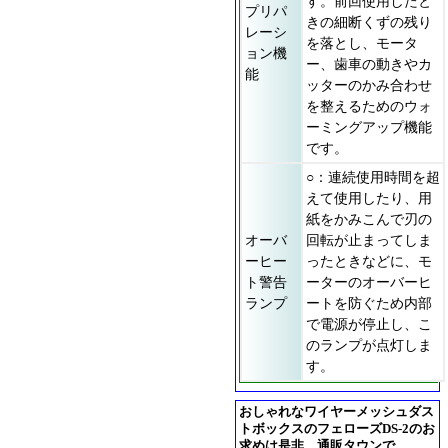
す。前回使用したと
プリパ
きの細断くずの残り
レーシ
を落とし、モータ
ョン機
ー、歯車の動きやカ
能
ッターのかみ合わせ
を整えるためのウォ
ーミングアップ機能
です。
○：連続使用時間を超
えて使用したり、用
紙をかみこんで刃の
オーバ
回転が止まってしま
ーヒー
ったときなどに、モ
ト警告
ーターのオーバーヒ
ランプ
ートを防ぐため内部
で電源が停止し、こ
のランプが点灯しま
す。
おしゃれなワイヤーメッシュダス
トボックスのフェローズDS-2のお
求めは是非、通販タウンで。