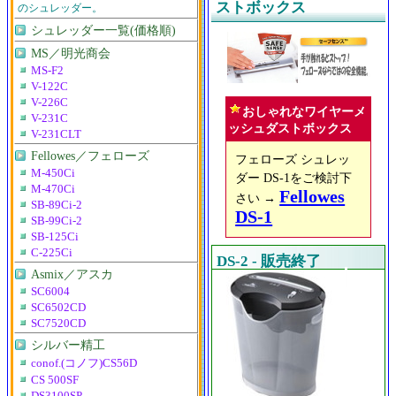
ストボックス
のシュレッダー。
シュレッダー一覧(価格順)
MS／明光商会
MS-F2
V-122C
V-226C
おしゃれなワイヤーメ
V-231C
ッシュダストボックス
V-231CLT
Fellowes／フェローズ
フェローズ シュレッ
M-450Ci
ダー DS-1をご検討下
M-470Ci
Fellowes
さい →
SB-89Ci-2
DS-1
SB-99Ci-2
SB-125Ci
C-225Ci
DS-2 - 販売終了
Asmix／アスカ
SC6004
SC6502CD
SC7520CD
シルバー精工
conof.(コノフ)CS56D
CS 500SF