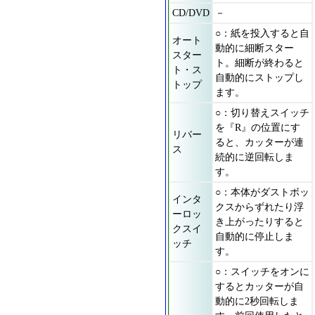
CD/DVD
－
○：紙を投入すると自
オート
動的に細断スター
スター
ト。細断が終わると
ト・ス
自動的にストップし
トップ
ます。
○：切り替えスイッチ
を『R』の位置にす
リバー
ると、カッターが連
ス
続的に逆回転しま
す。
○：本体がダストボッ
インタ
クスからずれたり浮
ーロッ
き上がったりすると
クスイ
自動的に停止しま
ッチ
す。
○：スイッチをオンに
するとカッターが自
動的に2秒回転しま