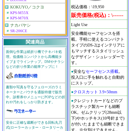
DS3100SP
税込価格：\19,950
KOKUYO／コクヨ
KPS-M55X
販売価格(税込)：\------
KPS-M70X
Light Use
ナカバヤシ
SR-206CE
安全機能セーフセンスを搭
載。手軽に使えるコンパクト
関連商品
タイプのDS-2はインテリアに
もマッチするスタイリッシュ
面倒な作業は紙折り機でテキパキ処
なデザイン・シュレッダーで
理。低価格コンパクトから高機能タ
イプまでラインナップ。DMやチラシ
す。
などの折り作業の能率アップに！
●
安全な
セーフセンス搭載
。
投入口に手を触れると自動的
にストップ。
書類や写真を守るフェローズのラミ
●
クロスカット 3.9×50mm
ネーターとパウチを通販特価で販売
中。診察券やメニューにPOPなどの折
●
クレジットカードなどのプ
れや汚れをしっかり防ぎます。
ラスチック製カードも細断
OK。ゼムクリップ(28mm以
下)やホッチキス(10号針まで)
安全に正確な裁断ができる回転丸刃
が付いたままでも細断できま
式(ローラーカッター・ロータリーカ
す。※分別はできません。