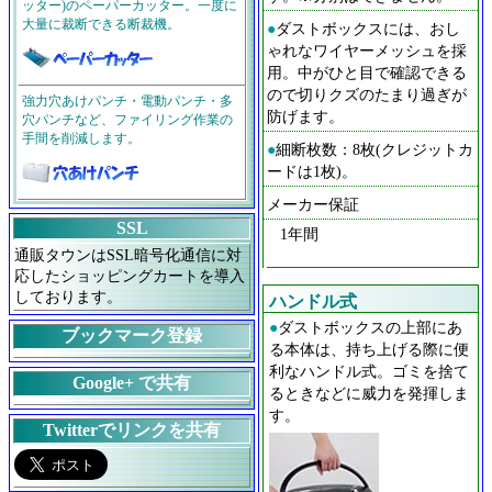
ッター)のペーパーカッター。一度に
大量に裁断できる断裁機。
●
ダストボックスには、おし
ゃれなワイヤーメッシュを採
用。中がひと目で確認できる
ので切りクズのたまり過ぎが
強力穴あけパンチ・電動パンチ・多
防げます。
穴パンチなど、ファイリング作業の
手間を削減します。
●
細断枚数：8枚(クレジットカ
ードは1枚)。
メーカー保証
SSL
1年間
通販タウンはSSL暗号化通信に対
応したショッピングカートを導入
しております。
ハンドル式
●
ダストボックスの上部にあ
ブックマーク登録
る本体は、持ち上げる際に便
利なハンドル式。ゴミを捨て
Google+ で共有
るときなどに威力を発揮しま
す。
Twitterでリンクを共有