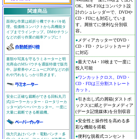
OK。MS-F10はコンパクト設
関連商品
計のシュレッダーで、DVDや
CD・FDにも対応していま
面倒な作業は紙折り機でテキパキ処
す。屑捨てに便利な分別収
理。低価格コンパクトから高機能タ
容。
イプまでラインナップ。DMやチラシ
などの折り作業の能率アップに！
●
メディアカッターでDVD・
CD・FD・クレジットカード
に対応
書類や写真を守るラミネーターと明
●
最大でA4・10枚まで一度に
光商会のMSパウチを通販特価で販売
投入可能
中。診察券やメニューにPOPなどの折
れや汚れをしっかり防ぎます。
●
ワンカットクロス。DVD・
CD・FDは三分割ストレート
カット。
安全に正確な裁断ができる回転丸刃
●
引き出し式の屑箱(ダストボ
式(ローラーカッター・ロータリーカ
ックス)に紙とデータメディア
ッター)のペーパーカッター。一度に
(データ記憶媒体)を分別収容
大量に裁断できる断裁機。
●
安全性と操作性を高める多
彩な機能を搭載
強力穴あけパンチ・電動パンチ・多
●
便利な脱着式コンセント