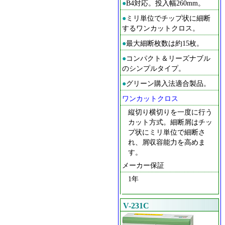
●
B4対応。投入幅260mm。
●
ミリ単位でチップ状に細断
するワンカットクロス。
●
最大細断枚数は約15枚。
●
コンパクト＆リーズナブル
のシンプルタイプ。
●
グリーン購入法適合製品。
ワンカットクロス
縦切り横切りを一度に行う
カット方式。細断屑はチッ
プ状にミリ単位で細断さ
れ、屑収容能力を高めま
す。
メーカー保証
1年
V-231C