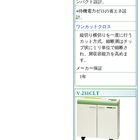
ンパクト設計。
●
待機電力ゼロの省エネ設
計。
ワンカットクロス
縦切り横切りを一度に行う
カット方式。細断屑はチッ
プ状にミリ単位で細断さ
れ、屑収容能力を高めま
す。
メーカー保証
1年
V-231CLT