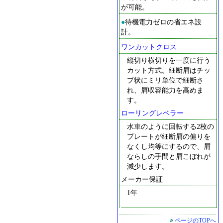
が可能。
●
待機電力ゼロの省エネ設
計。
ワンカットクロス
縦切り横切りを一度に行う
カット方式。細断屑はチッ
プ状にミリ単位で細断さ
れ、屑収容能力を高めま
す。
ローリングレベラー
水車のように回転する2枚の
プレートが細断屑の偏りを
なくし均等にするので、屑
ならしの手間と屑こぼれが
減少します。
メーカー保証
1年
ページのTOPへ