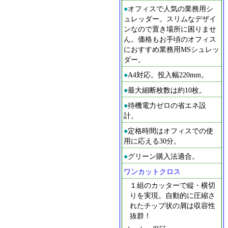
●
オフィスで人気の業務用シ
ュレッダー。スリムなデザイ
ンなので置き場所に困りませ
ん。価格もお手頃のオフィス
におすすめ業務用MSシュレッ
ダー。
●
A4対応。投入幅220mm。
●
最大細断枚数は約10枚。
●
待機電力ゼロの省エネ設
計。
●
定格時間はオフィスでの使
用に応える30分。
●
グリーン購入法適合。
ワンカットクロス
１組のカッターで縦・横切
りを実現。自動的に圧縮さ
れたチップ状の屑は収容性
抜群！