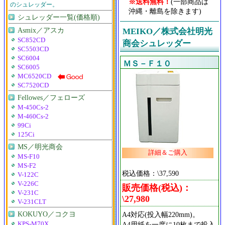
※送料無料！
(一部商品は
のシュレッダー。
沖縄・離島を除きます)
シュレッダー一覧(価格順)
Asmix／アスカ
MEIKO／株式会社明光
SC852CD
商会シュレッダー
SC5503CD
SC6004
ＭＳ－Ｆ１０
SC6005
MC6520CD
SC7520CD
Fellowes／フェローズ
M-450Cs-2
M-460Cs-2
99Ci
125Ci
MS／明光商会
詳細＆ご購入
MS-F10
MS-F2
税込価格：\37,590
V-122C
V-226C
販売価格(税込)：
V-231C
\27,980
V-231CLT
KOKUYO／コクヨ
A4対応(投入幅220mm)。
KPS-M70X
A4用紙を一度に10枚まで投入