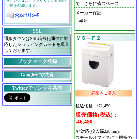
穴パンチなど、ファイリング作業の
で、さらに省スペース
手間を削減します。
メーカー保証
半年
SSL
ＭＳ－Ｆ２
通販タウンはSSL暗号化通信に対
応したショッピングカートを導入
しております。
ブックマーク登録
Google+ で共有
Twitterでリンクを共有
詳細＆ご購入
税込価格：\72,450
販売価格(税込)：
\46,480
A4対応(投入幅220mm)。
スモールオフィスにも機密の