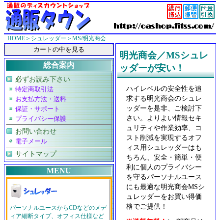
HOME
＞
シュレッダー
＞MS/明光商会
明光商会／MSシュレ
総合案内
ッダーが安い！
必ずお読み下さい
ハイレベルの安全性を追
特定商取引法
求する明光商会のシュレ
お支払方法・送料
ッダーを是非、ご検討下
保証・サポート
さい。よりよい情報セキ
プライバシー保護
ュリティや作業効率、コ
お問い合わせ
スト削減を実現するオフ
電子メール
ィス用シュレッダーはも
サイトマップ
ちろん、安全・簡単・便
利に個人のプライバシー
MENU
を守るパーソナルユース
にも最適な明光商会MSシ
ュレッダーをお買い得価
格でご提供！
パーソナルユースからCDなどのメデ
ィア細断タイプ、オフィス仕様など