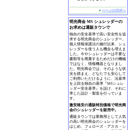
ページのTOPへ
明光商会 MS シュレッダーの
お求めは通販タウンで
独自の安全基準で高い安全性を追
求する明光商会のシュレッダー。
個人情報保護法の施行以来、シュ
レッダーを使う人も機会も増えま
した。今やシュレッダーは不要な
書類等を廃棄するためだけの機械
ではなく、情報機器となりまし
た。明光商会では、そのような状
況を踏まえ、どなたでも安心して
ご利用いただけるように、法基準
を上回る独自の基準『MSシュレ
ッダー安全基準』を設け、それに
準じた設計・製造を行っていま
す。
激安格安の通販特別価格で明光商
会のシュレッダーを販売中。
通販タウンでは業務用として人気
の高い明光商会のシュレッダーを
はじめ、フェローズ・アスカ・シ