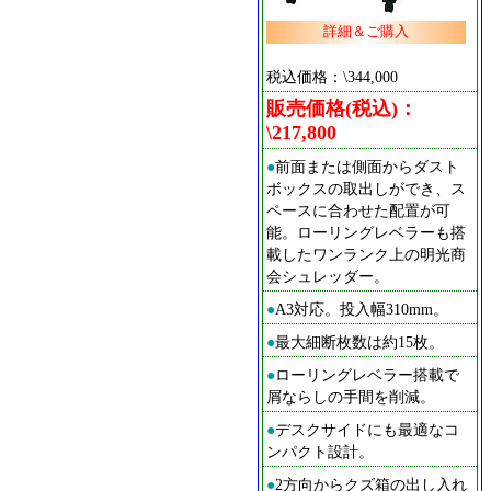
詳細＆ご購入
税込価格：\344,000
販売価格(税込)：
\217,800
●
前面または側面からダスト
ボックスの取出しができ、ス
ペースに合わせた配置が可
能。ローリングレベラーも搭
載したワンランク上の明光商
会シュレッダー。
●
A3対応。投入幅310mm。
●
最大細断枚数は約15枚。
●
ローリングレベラー搭載で
屑ならしの手間を削減。
●
デスクサイドにも最適なコ
ンパクト設計。
●
2方向からクズ箱の出し入れ