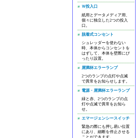
Ｗ投入口
紙用とデータメディア用、
個々に独立した2つの投入
口。
脱着式コンセント
シュレッダーを使わない
時、本体からコンセントを
はずして、本体を壁際にぴ
ったり設置。
屑満杯エラーランプ
2つのランプの点灯や点滅
で異常をお知らせします。
電源・屑満杯エラーランプ
緑と赤、2つのランプの点
灯や点滅で異常をお知ら
せ。
エマージェンシースイッチ
緊急の際にも押し易い位置
にあり、細断を停止させる
ことができます。