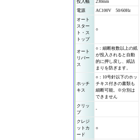
投入幅
230mm
電源
AC100V 50/60Hz
オート
スター
○
ト・ス
トップ
○：細断枚数以上の紙
オート
が投入されると自動
リバー
的に押し戻し、紙詰
ス
まりを防ぎます。
○：10号針以下のホッ
ホッチ
チキス付きの書類も
キス
細断可能。※分別は
できません
クリッ
-
プ
クレジ
ットカ
○
ード