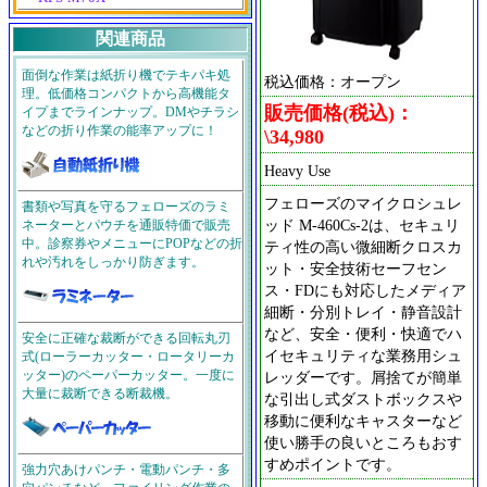
関連商品
面倒な作業は紙折り機でテキパキ処
税込価格：オープン
理。低価格コンパクトから高機能タ
販売価格(税込)：
イプまでラインナップ。DMやチラシ
などの折り作業の能率アップに！
\34,980
Heavy Use
フェローズのマイクロシュレ
書類や写真を守るフェローズのラミ
ッド M-460Cs-2は、セキュリ
ネーターとパウチを通販特価で販売
中。診察券やメニューにPOPなどの折
ティ性の高い微細断クロスカ
れや汚れをしっかり防ぎます。
ット・安全技術セーフセン
ス・FDにも対応したメディア
細断・分別トレイ・静音設計
など、安全・便利・快適でハ
安全に正確な裁断ができる回転丸刃
イセキュリティな業務用シュ
式(ローラーカッター・ロータリーカ
ッター)のペーパーカッター。一度に
レッダーです。屑捨てが簡単
大量に裁断できる断裁機。
な引出し式ダストボックスや
移動に便利なキャスターなど
使い勝手の良いところもおす
すめポイントです。
強力穴あけパンチ・電動パンチ・多