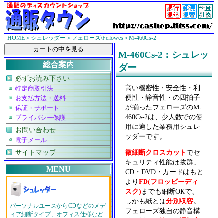
HOME
＞
シュレッダー
＞
フェローズ/Fellowes
＞M-460Cs-2
M-460Cs-2：シュレッ
総合案内
ダー
必ずお読み下さい
高い機密性・安全性・利
特定商取引法
便性・静音性・の四拍子
お支払方法・送料
が揃ったフェローズのM-
保証・サポート
460Cs-2は、少人数での使
プライバシー保護
用に適した業務用シュレ
お問い合わせ
ッダーです。
電子メール
微細断クロスカット
でセ
サイトマップ
キュリティ性能は抜群。
MENU
CD・DVD・カードはもと
より
FD(フロッピーディ
スク)
までも細断OKで、
しかも紙とは
分別収容
。
パーソナルユースからCDなどのメデ
フェローズ独自の静音構
ィア細断タイプ、オフィス仕様など