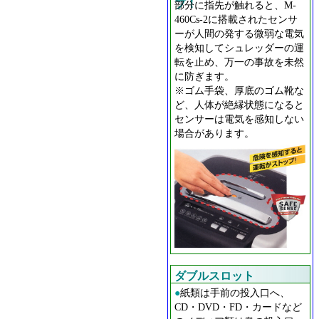
プ！
部分に指先が触れると、M-
460Cs-2に搭載されたセンサ
ーが人間の発する微弱な電気
を検知してシュレッダーの運
転を止め、万一の事故を未然
に防ぎます。
※ゴム手袋、厚底のゴム靴な
ど、人体が絶縁状態になると
センサーは電気を感知しない
場合があります。
ダブルスロット
●
紙類は手前の投入口へ、
CD・DVD・FD・カードなど