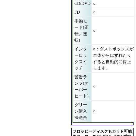
CD/DVD
○
FD
○
手動モ
ード(正
○
転／逆
転)
インタ
○：ダストボックスが
ーロッ
本体からはずれたり
クスイ
すると自動的に停止
ッチ
します。
警告ラ
ンプ(オ
○
ーバー
ヒート)
グリー
ン購入
○
法適合
フロッピーディスクもカット可能