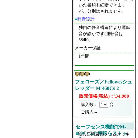
いた書類も細断できます
が、分別はされません。
●
静音設計
独自の静音構造により運転
音が静かです(運転音は
58db)。
メーカー保証
1年間
フェローズ／Fellowesシュ
レッダー M-460Cs-2
販売価格(税込)：\34,980
購入数：
台
ご購入→
セーフセンス機能でM-
460Cs-2の運転をストッ
●
投入口周辺のクロムメッキ