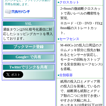
穴パンチなど、ファイリング作業の
●
クロスカット
手間を削減します。
2×8mmの微細断クロスカッ
トで高いレベルの機密性を
実現。
※カード・CD・DVD・FDは
SSL
8mm幅のストレートカッ
通販タウンはSSL暗号化通信に対
ト。
応したショッピングカートを導入
しております。
●
セーフセンス
M-460Cs-2の投入口周辺のク
ブックマーク登録
ロムメッキ部分に指先が触
れるとセンサーが反応し、
Google+ で共有
モーターの回転をストップ
する安全技術(セーフセンス)
Twitterでリンクを共有
を搭載。
●
分別収容
紙用の投入口とメディア用
の投入口を装備しているの
で、細断屑も紙類とメディ
ア類の二つに分別でき使い
やすさが大幅に向上。
ホッチキス(10号針以下)が付