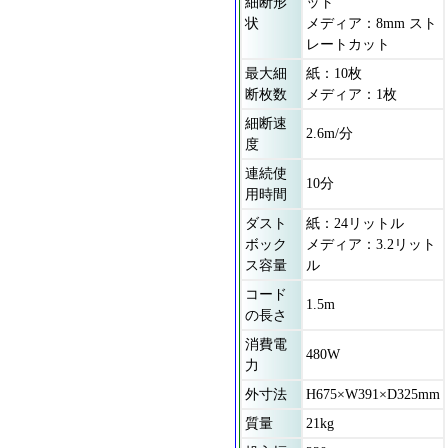
細断形
ット
状
メディア：8mm スト
レートカット
最大細
紙：10枚
断枚数
メディア：1枚
細断速
2.6m/分
度
連続使
10分
用時間
ダスト
紙：24リットル
ボック
メディア：3.2リット
ス容量
ル
コード
1.5m
の長さ
消費電
480W
力
外寸法
H675×W391×D325mm
質量
21kg