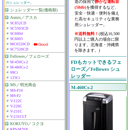
造の採用で
静かな運転音
のシュレッダー。
(58db)
を獲得するなど、
シュレッダー一覧(価格順)
安全・快適・便利を備え
Asmix／アスカ
た高セキュリティな業務
SC852CD
用シュレッダー。
SC5503CD
※送料無料！
(税込16,500
SC6004
円以上ご購入の場合に限
SC6005
MC6520CD
ります。北海道・沖縄県
SC7520CD
を除きます。)
Fellowes／フェローズ
FDもカットできるフェ
M-450Cs-2
M-460Cs-2
ローズ／Fellowes シュ
99Ci
レッダー
125Ci
MS／明光商会
M-460Cs-2
MS-F10
MS-F2
V-122C
V-226C
V-231C
V-231CLT
KOKUYO／コクヨ
KPS-M70X