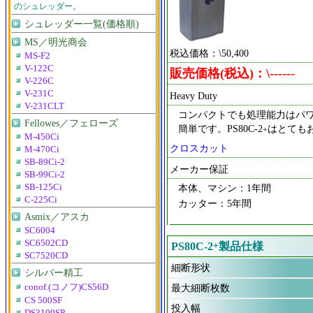
のシュレッダー。
シュレッダー一覧(価格順)
MS／明光商会
税込価格：\50,400
MS-F2
V-122C
販売価格(税込)：\------
V-226C
V-231C
Heavy Duty
V-231CLT
コンパクトでも処理能力はパ
Fellowes／フェローズ
簡単です。PS80C-2
はとても
+
M-450Ci
クロスカット
M-470Ci
SB-89Ci-2
メーカー保証
SB-99Ci-2
SB-125Ci
本体、マシン：1年間
C-225Ci
カッター：5年間
Asmix／アスカ
SC6004
SC6502CD
PS80C-2
+
製品仕様
SC7520CD
細断形状
シルバー精工
conof.(コノフ)CS56D
最大細断枚数
CS 500SF
投入幅