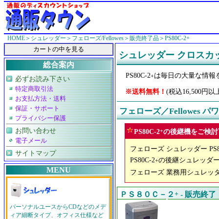
HOME
＞
シュレッダー
＞
フェローズ/Fellowes
＞
販売終了品
＞PS80C-2+
シュレッダー クロスカ
総合案内
PS80C-2
は毎日の大量な情報
+
必ずお読み下さい
特定商取引法
※送料無料！
(税込16,50
お支払方法・送料
保証・サポート
フェローズ／Fellowes
プライバシー保護
お問い合わせ
PS80C-2
+
の後継機をご検討
電子メール
フェローズ シュレッダー PS80
サイトマップ
PS80C-2
の後継シュレッダーは
+
MENU
フェローズ 業務用シュレッダー
ＰＳ８０Ｃ－２
+
- 販売終了
パーソナルユースからCDなどのメデ
ィア細断タイプ、オフィス仕様など