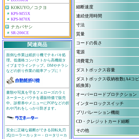
DS3100SP
細断速度
KOKUYO／コクヨ
KPS-M55X
連続使用時間
KPS-M70X
寸法
ナカバヤシ
SR-206CE
質量
コードの長さ
関連商品
電源
面倒な作業は紙折り機でテキパキ処
理。低価格コンパクトから高機能タ
消費電力
イプまでラインナップ。DMやチラシ
ダストボックス容量
などの折り作業の能率アップに！
ダストボックス収納枚数(A4コ
紙換算)
書類や写真を守るフェローズのラミ
オーバーロードプロテクション
ネーターとパウチを通販特価で販売
中。診察券やメニューにPOPなどの折
インターロックスイッチ
れや汚れをしっかり防ぎます。
プリパレーション機能
CD・クレジットカード細断
安全に正確な裁断ができる回転丸刃
その他
式(ローラーカッター・ロータリーカ