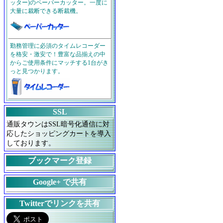
ッター)のペーパーカッター。一度に
大量に裁断できる断裁機。
勤務管理に必須のタイムレコーダー
を格安・激安で！豊富な品揃えの中
からご使用条件にマッチする1台がき
っと見つかります。
SSL
通販タウンはSSL暗号化通信に対
応したショッピングカートを導入
しております。
ブックマーク登録
Google+ で共有
Twitterでリンクを共有