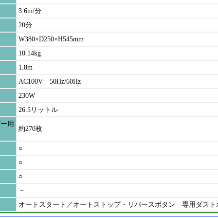
3.6m/分
20分
W380×D250×H545mm
10.14kg
1.8m
AC100V 50Hz/60Hz
230W
26.5リットル
ピー用
約270枚
○
○
○
－
オートスタート／オートストップ・リバースボタン 専用ダスト