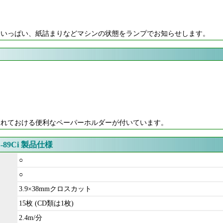
ミいっぱい、紙詰まりなどマシンの状態をランプでお知らせします。
入れておける便利なペーパーホルダーが付いています。
89Ci 製品仕様
○
○
3.9×38mmクロスカット
15枚 (CD類は1枚)
2.4m/分