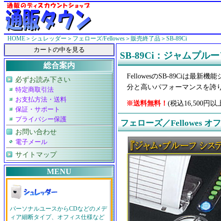
HOME
＞
シュレッダー
＞
フェローズ/Fellowes
＞
販売終了品
＞SB-89Ci
SB-89Ci：ジャムプ
総合案内
FellowesのSB-89Ciは最
必ずお読み下さい
分と高いパフォーマンスを誇
特定商取引法
お支払方法・送料
※送料無料！
(税込16,50
保証・サポート
プライバシー保護
フェローズ／Fellowes
お問い合わせ
電子メール
サイトマップ
MENU
パーソナルユースからCDなどのメデ
ィア細断タイプ、オフィス仕様など