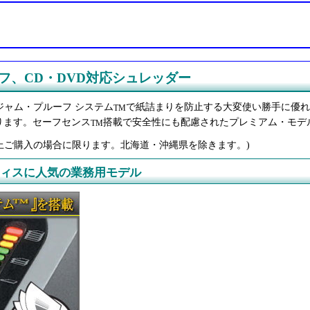
ルーフ、CD・DVD対応シュレッダー
新機能ジャム・プルーフ システム
で紙詰まりを防止する大変使い勝手に優れ
TM
ります。セーフセンス
搭載で安全性にも配慮されたプレミアム・モデ
TM
0円以上ご購入の場合に限ります。北海道・沖縄県を除きます。)
 オフィスに人気の業務用モデル