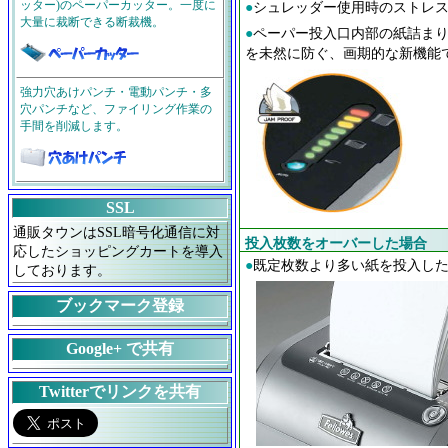
ッター)のペーパーカッター。一度に
●
シュレッダー使用時のストレ
大量に裁断できる断裁機。
●
ペーパー投入口内部の紙詰まり
を未然に防ぐ、画期的な新機能
強力穴あけパンチ・電動パンチ・多
穴パンチなど、ファイリング作業の
手間を削減します。
SSL
通販タウンはSSL暗号化通信に対
投入枚数をオーバーした場合
応したショッピングカートを導入
●
既定枚数より多い紙を投入し
しております。
ブックマーク登録
Google+ で共有
Twitterでリンクを共有