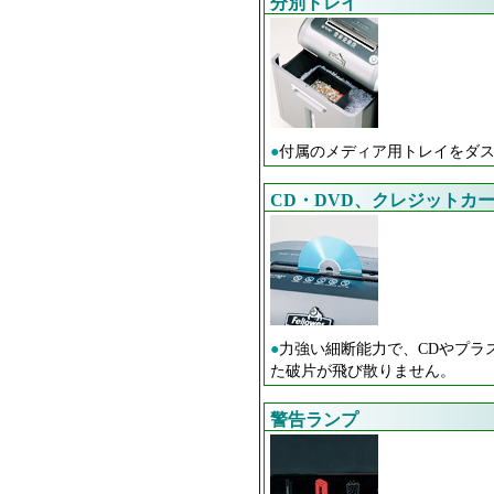
分別トレイ
●
付属のメディア用トレイをダス
CD・DVD、クレジットカ
●
力強い細断能力で、CDやプラ
た破片が飛び散りません。
警告ランプ