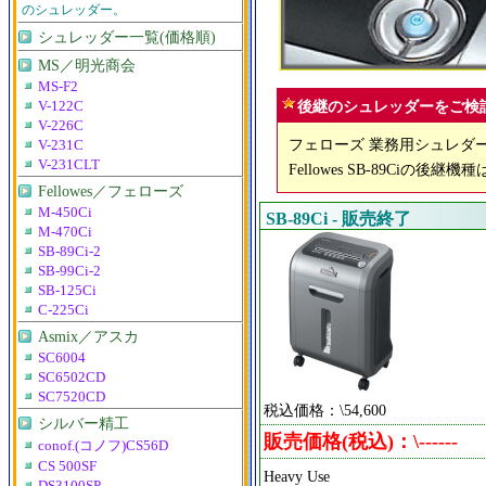
のシュレッダー。
シュレッダー一覧(価格順)
MS／明光商会
MS-F2
後継のシュレッダーをご検
V-122C
V-226C
フェローズ 業務用シュレダー 
V-231C
V-231CLT
Fellowes SB-89Ciの後継機種
Fellowes／フェローズ
M-450Ci
SB-89Ci - 販売終了
M-470Ci
SB-89Ci-2
SB-99Ci-2
SB-125Ci
C-225Ci
Asmix／アスカ
SC6004
SC6502CD
SC7520CD
税込価格：\54,600
シルバー精工
販売価格(税込)：\------
conof.(コノフ)CS56D
CS 500SF
Heavy Use