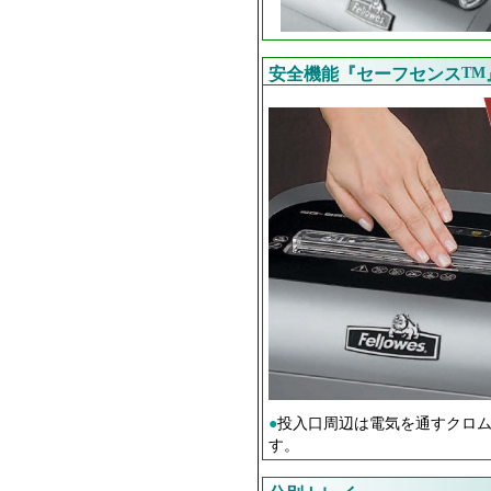
安全機能『セーフセンス
TM
●
投入口周辺は電気を通すクロ
す。