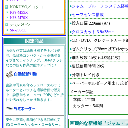
DS3100SP
●
ジャム・プルーフ システム搭
KOKUYO／コクヨ
KPS-M55X
●
セーフセンス搭載
KPS-M70X
●
投入口幅 229mm (A4)
ナカバヤシ
SR-206CE
●
クロスカット 3.9×38mm
●
CD・DVD、クレジットカード
関連商品
●
ゼムクリップ(28mm以下)やホ
面倒な作業は紙折り機でテキパキ処
理。低価格コンパクトから高機能タ
●
細断枚数 15枚 (CD類は1枚)
イプまでラインナップ。DMやチラシ
などの折り作業の能率アップに！
●
連続使用時間 20分
●
分別トレイ付き
●
ペーパーホルダー／引出し式ダ
書類や写真を守るフェローズのラミ
ネーターとパウチを通販特価で販売
メーカー保証
中。診察券やメニューにPOPなどの折
本体：1年間
れや汚れをしっかり防ぎます。
カッター：5年間
安全に正確な裁断ができる回転丸刃
画期的な新機能『ジャム・プ
式(ローラーカッター・ロータリーカ