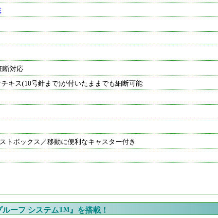
載
細断対応
ッチキス(10号針まで)が付いたままでも細断可能
ストボックス／移動に便利なキャスター付き
ルーフ システム
TM
』を搭載！