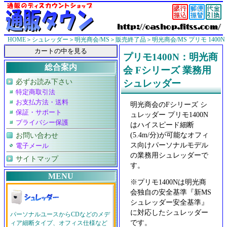
HOME
＞
シュレッダー
＞
明光商会/MS
＞
販売終了品
＞明光商会/MS プリモ 1400N
プリモ1400N：明光商
総合案内
会 Fシリーズ 業務用
必ずお読み下さい
シュレッダー
特定商取引法
お支払方法・送料
明光商会のFシリーズ シ
保証・サポート
ュレッダー プリモ1400N
プライバシー保護
はハイスピード細断
(5.4m/分)が可能なオフィ
お問い合わせ
ス向けパーソナルモデル
電子メール
の業務用シュレッダーで
サイトマップ
す。
MENU
※プリモ1400Nは明光商
会独自の安全基準『新MS
シュレッダー安全基準』
に対応したシュレッダー
パーソナルユースからCDなどのメデ
です。
ィア細断タイプ、オフィス仕様など