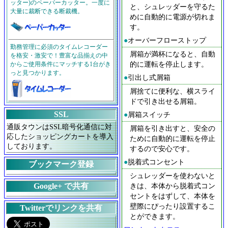
ッター)のペーパーカッター。一度に
と、シュレッダーを守るた
大量に裁断できる断裁機。
めに自動的に電源が切れま
す。
●
オーバーフローストップ
勤務管理に必須のタイムレコーダー
屑箱が満杯になると、自動
を格安・激安で！豊富な品揃えの中
的に運転を停止します。
からご使用条件にマッチする1台がき
っと見つかります。
●
引出し式屑箱
屑捨てに便利な、横スライ
ドで引き出せる屑箱。
SSL
●
屑箱スイッチ
通販タウンはSSL暗号化通信に対
屑箱を引き出すと、安全の
応したショッピングカートを導入
ために自動的に運転を停止
しております。
するので安心です。
●
脱着式コンセント
ブックマーク登録
シュレッダーを使わないと
きは、本体から脱着式コン
Google+ で共有
セントをはずして、本体を
壁際にぴったり設置するこ
Twitterでリンクを共有
とができます。