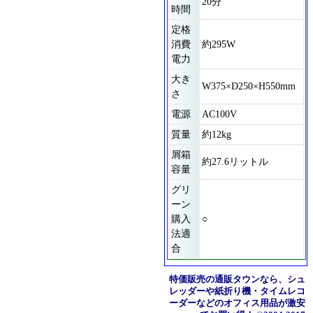
20分
時間
定格
消費
約295W
電力
大き
W375×D250×H550mm
さ
電源
AC100V
質量
約12kg
屑箱
約27.6リットル
容量
グリ
ーン
購入
○
法適
合
特価販売の通販タウンなら、シュ
レッダーや紙折り機・タイムレコ
ーダーなどのオフィス用品が激安