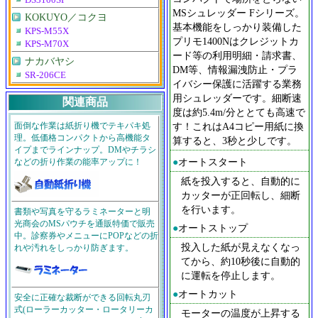
DS3100SP
MSシュレッダー Fシリーズ。
KOKUYO／コクヨ
基本機能をしっかり装備した
KPS-M55X
プリモ1400Nはクレジットカ
KPS-M70X
ード等の利用明細・請求書、
ナカバヤシ
DM等、情報漏洩防止・プラ
SR-206CE
イバシー保護に活躍する業務
用シュレッダーです。細断速
関連商品
度は約5.4m/分ととても高速で
す！これはA4コピー用紙に換
面倒な作業は紙折り機でテキパキ処
理。低価格コンパクトから高機能タ
算すると、3秒と少しです。
イプまでラインナップ。DMやチラシ
●
オートスタート
などの折り作業の能率アップに！
紙を投入すると、自動的に
カッターが正回転し、細断
を行います。
書類や写真を守るラミネーターと明
光商会のMSパウチを通販特価で販売
●
オートストップ
中。診察券やメニューにPOPなどの折
投入した紙が見えなくなっ
れや汚れをしっかり防ぎます。
てから、約10秒後に自動的
に運転を停止します。
●
オートカット
安全に正確な裁断ができる回転丸刃
式(ローラーカッター・ロータリーカ
モーターの温度が上昇する