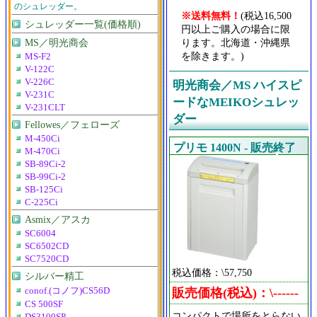
のシュレッダー。
※送料無料！
(税込16,500
シュレッダー一覧(価格順)
円以上ご購入の場合に限
ります。北海道・沖縄県
MS／明光商会
を除きます。)
MS-F2
V-122C
V-226C
明光商会／MS ハイスピ
V-231C
ードなMEIKOシュレッ
V-231CLT
ダー
Fellowes／フェローズ
M-450Ci
プリモ 1400N - 販売終了
M-470Ci
SB-89Ci-2
SB-99Ci-2
SB-125Ci
C-225Ci
Asmix／アスカ
SC6004
SC6502CD
SC7520CD
税込価格：\57,750
シルバー精工
販売価格(税込)：\------
conof.(コノフ)CS56D
CS 500SF
コンパクトで場所をとらない