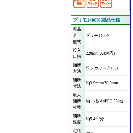
プリモ1400N 製品仕様
商品
名・
プリモ1400N
型式
投入
220mm(A4対応)
口幅
細断
ワンカットクロス
方法
細断
約3.9mm×30.0mm
寸法
最大
細断
約11枚(A4PPC 55kg)
枚数
細断
約5.4m/分
速度
定格