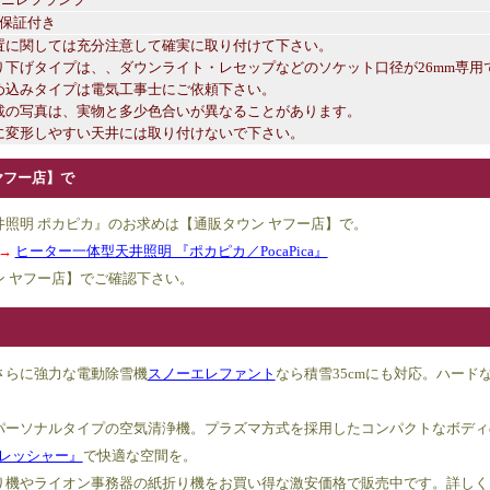
間保証付き
置に関しては充分注意して確実に取り付けて下さい。
り下げタイプは、、ダウンライト・レセップなどのソケット口径が26mm専用
め込みタイプは電気工事士にご依頼下さい。
載の写真は、実物と多少色合いが異なることがあります。
に変形しやすい天井には取り付けないで下さい。
ヤフー店】で
照明 ポカピカ』のお求めは【通販タウン ヤフー店】で。
→
ヒーター一体型天井照明 『ポカピカ／PocaPica』
ン ヤフー店】でご確認下さい。
さらに強力な電動除雪機
スノーエレファント
なら積雪35cmにも対応。ハード
パーソナルタイプの空気清浄機。プラズマ方式を採用したコンパクトなボディ
フレッシャー』
で快適な空間を。
り機やライオン事務器の紙折り機をお買い得な激安価格で販売中です。詳しく