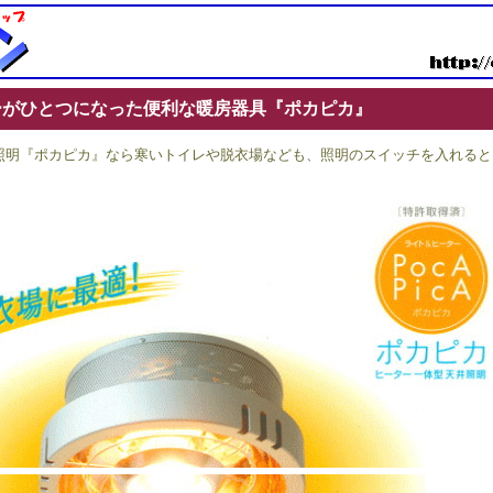
ーがひとつになった便利な暖房器具『ポカピカ』
照明『ポカピカ』なら寒いトイレや脱衣場なども、照明のスイッチを入れると