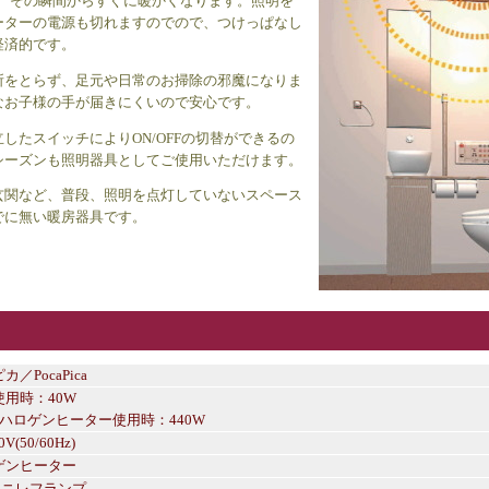
で、その瞬間からすぐに暖かくなります。照明を
ーターの電源も切れますのでので、つけっぱなし
経済的です。
所をとらず、足元や日常のお掃除の邪魔になりま
なお子様の手が届きにくいので安心です。
したスイッチによりON/OFFの切替ができるの
シーズンも照明器具としてご使用いただけます。
玄関など、普段、照明を点灯していないスペース
でに無い暖房器具です。
カ／PocaPica
使用時：40W
+ハロゲンヒーター使用時：440W
0V(50/60Hz)
ゲンヒーター
7ミニレフランプ