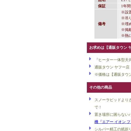
保証
1年
※設
※吊
備考
※埋
※掲
※熱
お求めは【通販タウン 
『ヒーター一体型天井
通販タウン ヤフー店
※価格は【通販タウ
その他の商品
スノーラピッドより
で！
置き場所に困らない
機『エアー イオン 
シルバー精工の紙折