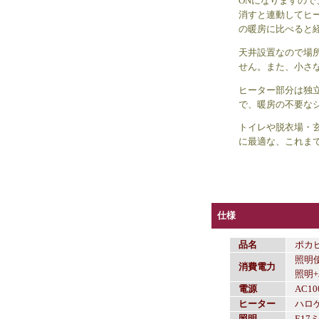
ONになりますの
消すと連動してヒ
の暖房に比べると
天井設置なので場
せん。また、小さ
ヒーター部分は独立
で、暖房の不要な
トイレや脱衣場・
に最適な、これま
仕様
品名
ポカピ
照明
消費電力
照明
電源
AC10
ヒーター
ハロ
照明
E1