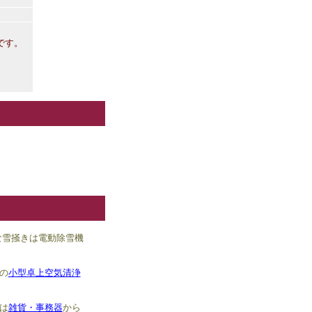
です。
な雪掻きは電動除雪機
の
小型卓上空気清浄
は
雑貨・事務器
から