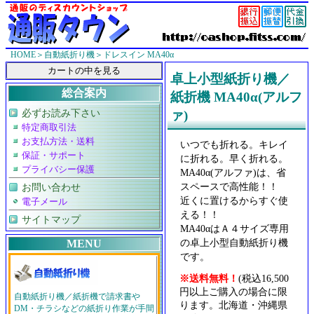
HOME
＞
自動紙折り機
＞ドレスイン MA40α
卓上小型紙折り機／
総合案内
紙折機 MA40α(アルフ
必ずお読み下さい
ァ)
特定商取引法
お支払方法・送料
いつでも折れる。キレイ
保証・サポート
に折れる。早く折れる。
プライバシー保護
MA40α(アルファ)は、省
スペースで高性能！！
お問い合わせ
近くに置けるからすぐ使
電子メール
える！！
サイトマップ
MA40αはＡ４サイズ専用
の卓上小型自動紙折り機
MENU
です。
※送料無料！
(税込16,500
円以上ご購入の場合に限
自動紙折り機／紙折機で請求書や
ります。北海道・沖縄県
DM・チラシなどの紙折り作業が手間