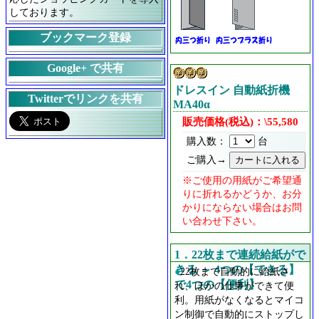
しております。
ブックマーク登録
Google+ で共有
ドレスイン 自動紙折機
Twitterでリンクを共有
MA40α
販売価格(税込)：\55,580
購入数：
台
ご購入→
※ご使用の用紙がご希望通
りに折れるかどうか、お分
かりにならない場合はお問
い合わせ下さい。
1．22枚まで連続給紙がで
きる ～ 4つの【できる】
●
22枚まで自動的に給紙さ
で4つの【便利】
れ、ほかの仕事ができて便
利。用紙がなくなるとマイコ
ン制御で自動的にストップし