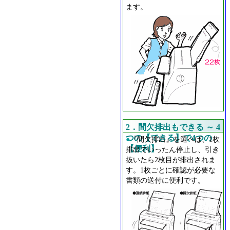
ます。
2．間欠排出もできる ～ 4
つの【できる】で4つの
●
『間欠排出』を選べば、1枚
【便利】
排出でいったん停止し、引き
抜いたら2枚目が排出されま
す。1枚ごとに確認が必要な
書類の送付に便利です。