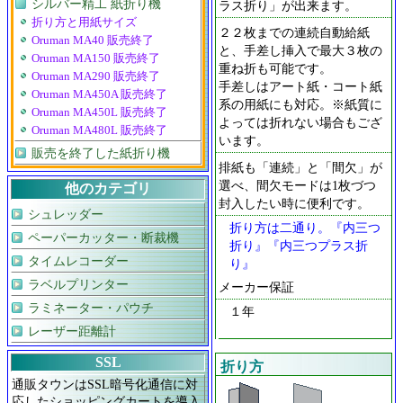
シルバー精工 紙折り機
ラス折り」が出来ます。
折り方と用紙サイズ
２２枚までの連続自動給紙
Oruman MA40 販売終了
と、手差し挿入で最大３枚の
Oruman MA150 販売終了
重ね折も可能です。
Oruman MA290 販売終了
手差しはアート紙・コート紙
Oruman MA450A 販売終了
系の用紙にも対応。※紙質に
Oruman MA450L 販売終了
よっては折れない場合もござ
Oruman MA480L 販売終了
います。
販売を終了した紙折り機
排紙も「連続」と「間欠」が
選べ、間欠モードは1枚づつ
他のカテゴリ
封入したい時に便利です。
シュレッダー
折り方は二通り。『内三つ
ペーパーカッター・断裁機
折り』『内三つプラス折
タイムレコーダー
り』
ラベルプリンター
メーカー保証
ラミネーター・パウチ
１年
レーザー距離計
SSL
折り方
通販タウンはSSL暗号化通信に対
応したショッピングカートを導入