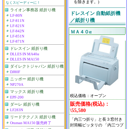
を除きます。)
なくスピーディーに！
ライオン事務器 紙折り機
ドレスイン 自動紙折機
LF-80N
／紙折り機
LF-811N
LF-821N
LF-842N
ＭＡ４０α
LF-851N
LF-871N
ドレスイン 紙折り機
DLLES IN MA40α
DLLES IN MA150
ダイレクトジャパン 紙折り機
DJ80F
ニッポー 紙折り機
NP270A
マックス 紙折り機
税込価格：オープン
EPF-200
販売価格(税込)：
ダーレ 紙折り機
\55,580
LF283N
リードテクノス 紙折り機
「内三つ折り」と長３窓付き
Oruman MA150 販売終了
封筒幅ピッタリの 「内三つプ