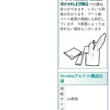
で4つの【便利】
挿入すれば、3枚までの重ね
折りができます。いろいろ用
途が広がります。アート紙・
コート紙系の用紙にも対応し
ています。※紙質によっては
折れない場合もございます。
MA40α(アルファ)製品仕
様
用
紙
サ
A4専用
イ
ズ