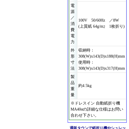
電
源
／
100V 50/60Hz ／8W
消
(上質紙 64g/m
1枚折り)
2
費
電
力
外
収納時：
形
308(W)x143(D)x188(H)mm
寸
使用時：
法
308(W)x143(D)x317(H)mm
製
品
約4.5kg
重
量
※ドレスイン 自動紙折り機
MA40αの詳細な仕様はお問い
合わせ下さい。
通販タウンで紙折り機やシュレッ