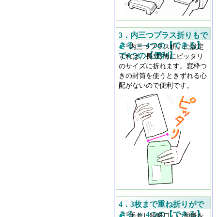
3．内三つプラス折りもで
きる ～ 4つの【できる】
●
『内三つプラス折』に設定
で4つの【便利】
すれば、長3封筒にピッタリ
のサイズに折れます。窓枠つ
きの封筒を使うときずれる心
配がないので便利です。
4．3枚まで重ね折りがで
きる ～ 4つの【できる】
●
『手差し給紙口』に用紙を