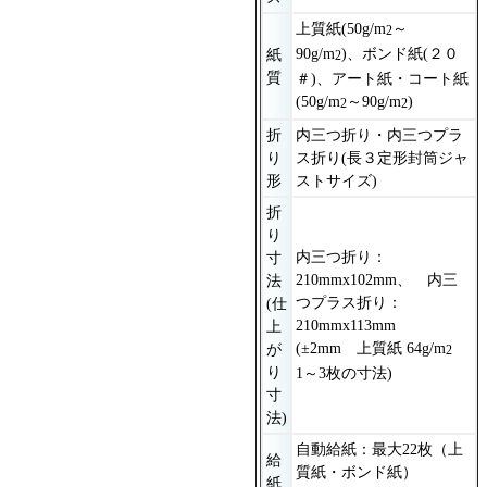
上質紙(50g/m
～
2
90g/m
)、ボンド紙(２０
紙
2
質
＃)、アート紙・コート紙
(50g/m
～90g/m
)
2
2
折
内三つ折り・内三つプラ
り
ス折り(長３定形封筒ジャ
形
ストサイズ)
折
り
内三つ折り：
寸
210mmx102mm、 内三
法
つプラス折り：
(仕
210mmx113mm
上
(±2mm 上質紙 64g/m
が
2
り
1～3枚の寸法)
寸
法)
自動給紙：最大22枚（上
給
質紙・ボンド紙）
紙