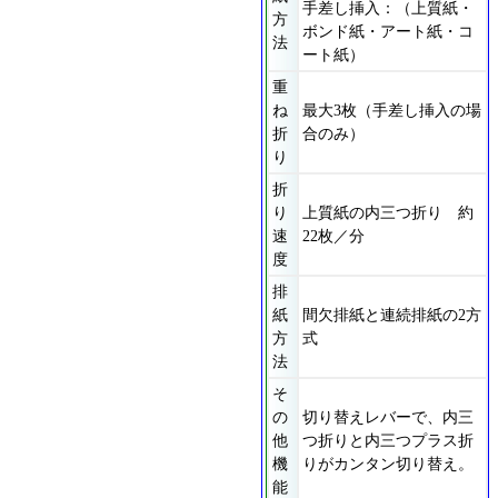
手差し挿入：（上質紙・
方
ボンド紙・アート紙・コ
法
ート紙）
重
ね
最大3枚（手差し挿入の場
折
合のみ）
り
折
り
上質紙の内三つ折り 約
速
22枚／分
度
排
紙
間欠排紙と連続排紙の2方
方
式
法
そ
の
切り替えレバーで、内三
他
つ折りと内三つプラス折
機
りがカンタン切り替え。
能