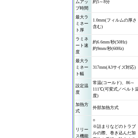
ムアッ
約5～8分
プ時間
最大ラ
1.0mm(フィルムの厚さ
ミネー
含む)
ト厚
ラミネ
約6.6mm/秒(50Hz)
ート速
約9mm/秒(60Hz)
度
最大ラ
ミネー
317mm(A3サイズ対応)
ト幅
常温(コールド)、86～
設定温
111℃(可変式／ベルト
度
度)
加熱方
外部加熱方式
式
○
※詰まりなどのトラブ
リリー
ルの際、巻き込んだ加
ス機能