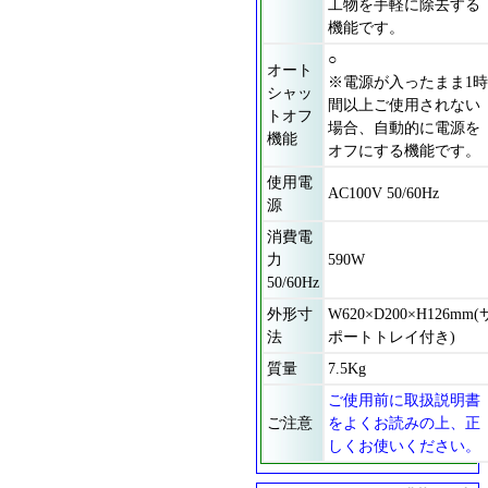
工物を手軽に除去する
機能です。
○
オート
※電源が入ったまま1
シャッ
間以上ご使用されない
トオフ
場合、自動的に電源を
機能
オフにする機能です。
使用電
AC100V 50/60Hz
源
消費電
力
590W
50/60Hz
外形寸
W620×D200×H126mm(
法
ポートトレイ付き)
質量
7.5Kg
ご使用前に取扱説明書
ご注意
をよくお読みの上、正
しくお使いください。