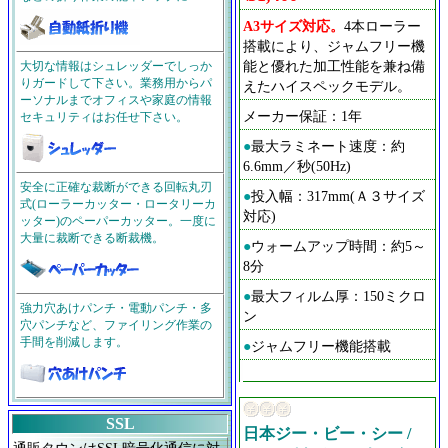
A3サイズ対応。
4本ローラー
搭載により、ジャムフリー機
能と優れた加工性能を兼ね備
大切な情報はシュレッダーでしっか
りガードして下さい。業務用からパ
えたハイスペックモデル。
ーソナルまでオフィスや家庭の情報
メーカー保証：1年
セキュリティはお任せ下さい。
●
最大ラミネート速度：約
6.6mm／秒(50Hz)
安全に正確な裁断ができる回転丸刃
●
投入幅：317mm(Ａ３サイズ
式(ローラーカッター・ロータリーカ
対応)
ッター)のペーパーカッター。一度に
大量に裁断できる断裁機。
●
ウォームアップ時間：約5～
8分
●
最大フィルム厚：150ミクロ
強力穴あけパンチ・電動パンチ・多
ン
穴パンチなど、ファイリング作業の
手間を削減します。
●
ジャムフリー機能搭載
SSL
日本ジー・ビー・シー /