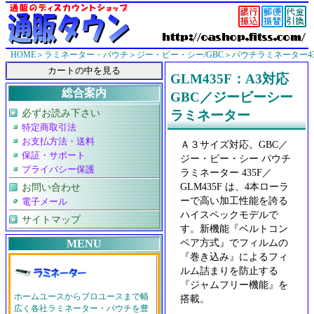
HOME
＞
ラミネーター・パウチ
＞
ジー・ビー・シー/GBC
＞パウチラミネーター435F
GLM435F：A3対応
総合案内
GBC／ジービーシー
必ずお読み下さい
ラミネーター
特定商取引法
お支払方法・送料
Ａ３サイズ対応。GBC／
保証・サポート
ジー・ビー・シー パウチ
プライバシー保護
ラミネーター 435F／
GLM435F は、4本ローラ
お問い合わせ
ーで高い加工性能を誇る
電子メール
ハイスペックモデルで
サイトマップ
す。新機能『ベルトコン
ベア方式』でフィルムの
MENU
『巻き込み』によるフィ
ルム詰まりを防止する
『ジャムフリー機能』を
ホームユースからプロユースまで幅
搭載。
広く各社ラミネーター・パウチを豊