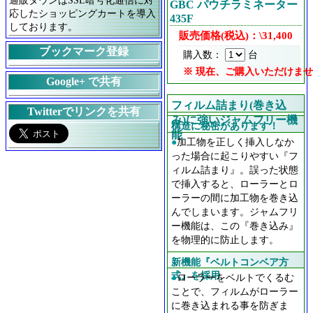
通販タウンはSSL暗号化通信に対
GBC パウチラミネーター
応したショッピングカートを導入
435F
しております。
販売価格(税込)：\31,400
ブックマーク登録
購入数：
台
※ 現在、ご購入いただけま
Google+ で共有
フィルム詰まり(巻き込
Twitterでリンクを共有
み)に強いジャムフリー機
構造に秘密があります！
能
●
加工物を正しく挿入しなか
った場合に起こりやすい『フ
ィルム詰まり』。誤った状態
で挿入すると、ローラーとロ
ーラーの間に加工物を巻き込
んでしまいます。ジャムフリ
ー機能は、この『巻き込み』
を物理的に防止します。
新機能『ベルトコンベア方
式』を採用
●
ローラーをベルトでくるむ
ことで、フィルムがローラー
に巻き込まれる事を防ぎま