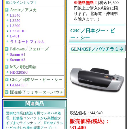
※送料無料！
(税込16,500
富にラインナップ！
円以上ご購入の場合に限
Asmix／アスカ
ります。北海道・沖縄県
L3540
を除きます。)
L3250
L3290
GBC／日本ジー・ビ
L3570HI
L-461
ー・シー
ラミネート フィルム
Fellowes／フェローズ
GLM435F／パウチラミネ
Saturn A4
ーター435F
Saturn A3
MS／明光商会
HE-320SFJ
GBC／日本ジー・ビー・シー
GLM435F
販売終了ラミネーター/パウチ
関連商品
税込価格：\44,940
面倒な作業は紙折り機でテキパキ処
理。低価格コンパクトから高機能タ
販売価格(税込)：
イプまでラインナップ。DMやチラシ
\31,400
などの折り作業の能率アップに！