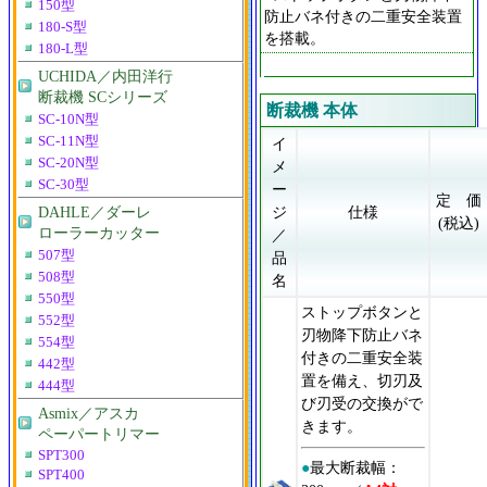
150型
防止バネ付きの二重安全装置
180-S型
を搭載。
180-L型
UCHIDA／内田洋行
断裁機 SCシリーズ
断裁機 本体
SC-10N型
SC-11N型
イ
SC-20N型
メ
SC-30型
ー
定 価
DAHLE／ダーレ
ジ
仕様
(税込)
ローラーカッター
／
507型
品
508型
名
550型
ストップボタンと
552型
刃物降下防止バネ
554型
付きの二重安全装
442型
置を備え、切刃及
444型
び刃受の交換がで
Asmix／アスカ
きます。
ペーパートリマー
SPT300
●
最大断裁幅：
SPT400