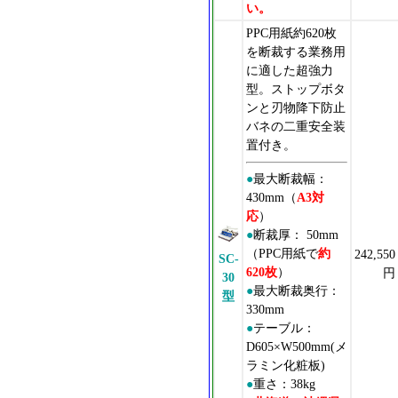
い。
PPC用紙約620枚
を断裁する業務用
に適した超強力
型。ストップボタ
ンと刃物降下防止
バネの二重安全装
置付き。
●
最大断裁幅：
430mm（
A3対
応
）
●
断裁厚： 50mm
（PPC用紙で
約
242,550
SC-
620枚
）
円
30
●
最大断裁奥行：
型
330mm
●
テーブル：
D605×W500mm(メ
ラミン化粧板)
●
重さ：38kg