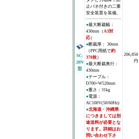
止バネ付きの二重
安全装置を装備。
●
最大断裁幅：
430mm（
A3対
応
）
●
断裁厚： 30mm
（PPC用紙で
約
206,850
SC-
370枚
）
円
20N
●
最大断裁奥行：
型
430mm
●
テーブル：
D700×W520mm
●
重さ：31kg
●
電源：
AC100V(50/60Hz)
●
北海道・沖縄県
につきましては別
途送料が必要とな
ります。詳細はお
問い合わせ下さ