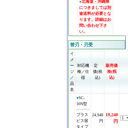
●
北海道・沖縄県
につきましては別
途送料が必要とな
ります。詳細はお
問い合わせ下さ
い。
替刃・刃受
イ
メ
ー
対応機
定
販売価
ジ
種／仕
価(税
格(税
／
様
込)
込)
品
名
●
SC-
10N型
プラス
19,240
24,948
ビス留
円
円
タイプ