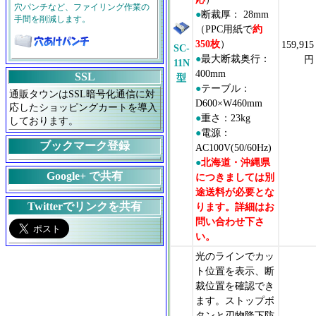
穴パンチなど、ファイリング作業の
●
断裁厚： 28mm
手間を削減します。
（PPC用紙で
約
350枚
）
159,915
SC-
●
最大断裁奥行：
円
11N
400mm
SSL
型
●
テーブル：
通販タウンはSSL暗号化通信に対
D600×W460mm
応したショッピングカートを導入
●
重さ：23kg
しております。
●
電源：
ブックマーク登録
AC100V(50/60Hz)
●
北海道・沖縄県
Google+ で共有
につきましては別
途送料が必要とな
Twitterでリンクを共有
ります。詳細はお
問い合わせ下さ
い。
光のラインでカッ
ト位置を表示、断
裁位置を確認でき
ます。ストップボ
タンと刃物降下防