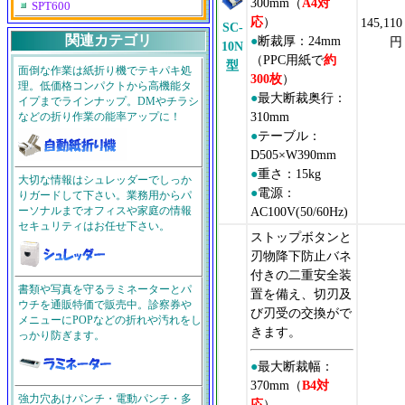
300mm（
A4対
SPT600
応
）
145,110
SC-
関連カテゴリ
●
断裁厚：24mm
円
10N
（PPC用紙で
約
型
面倒な作業は紙折り機でテキパキ処
300枚
）
理。低価格コンパクトから高機能タ
●
最大断裁奥行：
イプまでラインナップ。DMやチラシ
310mm
などの折り作業の能率アップに！
●
テーブル：
D505×W390mm
●
重さ：15kg
大切な情報はシュレッダーでしっか
●
電源：
りガードして下さい。業務用からパ
AC100V(50/60Hz)
ーソナルまでオフィスや家庭の情報
セキュリティはお任せ下さい。
ストップボタンと
刃物降下防止バネ
付きの二重安全装
書類や写真を守るラミネーターとパ
置を備え、切刃及
ウチを通販特価で販売中。診察券や
び刃受の交換がで
メニューにPOPなどの折れや汚れをし
きます。
っかり防ぎます。
●
最大断裁幅：
370mm（
B4対
強力穴あけパンチ・電動パンチ・多
応
）