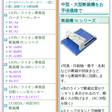
ッター)のペーパーカッター。一度に
中型・大型断裁機をお
大量に裁断できる断裁機。
手頃価格で
LION／ライオン事務器
ロータリーカッター
断裁機 SCシリーズ
RC-A4
RC-B4
RC-A3
LION／ライオン事務器
断裁機 PCシリーズ
PC-A4PN
PC-B4PN
PC-A3PN
LION／ライオン事務器
●
写真・印刷物・冊子・名刺
断裁機 No.600シリーズ
などの断裁や切抜きなど、
No.601N
様々な断裁作業に活躍しま
No.603N
す。
No.615
LION／ライオン事務器
●
光のラインで断裁位置がク
自動ミシン目カッター
ッキリと表示されるので、断
きりとれーる LP-117
裁ミスが防げます。(SC-30型
UCHIDA／内田洋行
を除く)
断裁機
●
ストップボタンと刃物降下