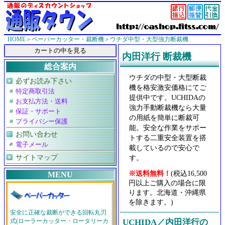
HOME
＞
ペーパーカッター・裁断機
＞ウチダ中型・大型強力断裁機
内田洋行 断裁機
総合案内
ウチダの中型・大型断裁
必ずお読み下さい
機を格安激安価格にてご
特定商取引法
提供中です。UCHIDAの
お支払方法・送料
強力手動断裁機なら大量
保証・サポート
の用紙を簡単に断裁可
プライバシー保護
能。安全な作業をサポー
お問い合わせ
トする二重安全装置を搭
電子メール
載しているので安心で
サイトマップ
す。
※送料無料！
(税込16,500
MENU
円以上ご購入の場合に限
ります。北海道・沖縄県
を除きます。)
安全に正確な裁断ができる回転丸刃
式(ローラーカッター・ロータリーカ
UCHIDA／内田洋行の