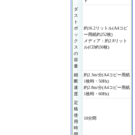
ト
ダ
ス
ト
ボ
約16.2リットル(A4コピ
ッ
ー用紙約252枚)
ク
メディア：約2.8リット
ス
ル(CD約50枚)
の
容
量
細
約2.3m/分(A4コピー用紙
断
1枚時・50Hz)
速
約2.8m/分(A4コピー用紙
度
1枚時・60Hz)
定
格
使
10分間
用
時
間