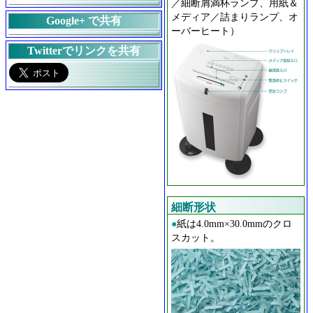
／細断屑満杯ランプ、用紙＆
メディア／詰まりランプ、オ
Google+ で共有
ーバーヒート）
Twitterでリンクを共有
細断形状
●
紙は4.0mm×30.0mmのクロ
スカット。