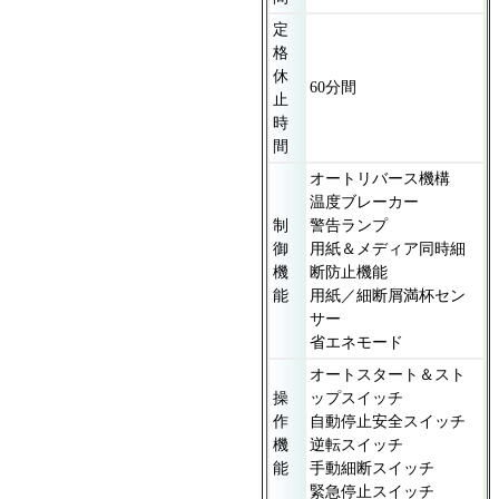
定
格
休
60分間
止
時
間
オートリバース機構
温度ブレーカー
制
警告ランプ
御
用紙＆メディア同時細
機
断防止機能
能
用紙／細断屑満杯セン
サー
省エネモード
オートスタート＆スト
操
ップスイッチ
作
自動停止安全スイッチ
機
逆転スイッチ
能
手動細断スイッチ
緊急停止スイッチ