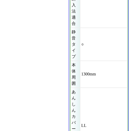
入
法
適
合
静
音
タ
○
イ
プ
本
体
1300mm
周
囲
あ
ん
し
ん
カ
バ
LL
ー