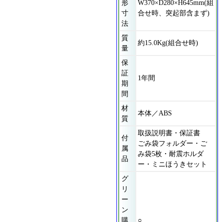
形
W370×D280×H645mm(組
寸
合せ時、突起部含まず)
法
質
約15.0Kg(組合せ時)
量
保
証
1年間
期
間
材
本体／ABS
質
取扱説明書・保証書
付
ごみ袋フォルダー・ご
属
み袋5枚・耐震ホルダ
品
ー・ミニほうきセット
グ
リ
ー
ン
購
○