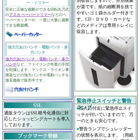
別収容しますので、分別廃棄
ー・トリマー
が楽です。紙の細断屑を捨て
安全に正確な裁断ができる回転丸刃式
やすいゴミ袋ホルダー付きで
の
アスカ ペーパートリマー
などのペ
す。CD・ＤＶＤ・カードな
ーパーカッターや、一度に大量に裁断
どのメディアは専用トレイに
できる断裁機。
収容します。
強力穴あけパンチ・電動パンチ・多
穴パンチ
強力穴あけパンチ・電動パンチ・多穴
パンチ
など、ファイリング作業の手間
を削減します。マックス・ライオン事
務器などの強力パンチや電動パンチを
激安価格で販売中です。
緊急停止スイッチと警告
SSL
ランプ
●
投入口付近に緊急停止スイ
通販タウンはSSL暗号化通信に対
ッチが付いていますので、万
応したショッピングカートを導入
一のときも安心です。
しております。
●
警告ランプでシュレッダー
の状態を表示します。（用紙
ブックマーク登録