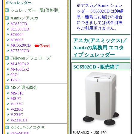
のシュレッダー。
※アスカ／Asmix シュレ
シュレッダー一覧(価格順)
ッダー SC6502CD は沖縄
県・離島にお届けの場合
Asmix／アスカ
につきましては代金引換
SC852CD
をご利用頂けません。
SC5503CD
SC6004
アスカ(アスミックス)／
SC6005
MC6520CD
Asmixの業務用 エコタ
SC7520CD
イプ シュレッダー
Fellowes／フェローズ
M-450Cs-2
SC6502CD - 販売終了
M-460Cs-2
99Ci
125Ci
MS／明光商会
MS-F10
MS-F2
V-122C
V-226C
V-231C
V-231CLT
KOKUYO／コクヨ
税込価格：\66,150
KPS-M70X