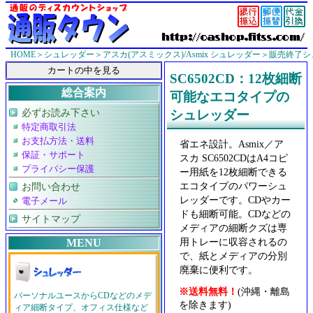
HOME
＞
シュレッダー
＞
アスカ(アスミックス)/Asmix シュレッダー
＞
販売終了シ
SC6502CD：12枚細断
総合案内
可能なエコタイプの
必ずお読み下さい
シュレッダー
特定商取引法
お支払方法・送料
省エネ設計。Asmix／ア
保証・サポート
スカ SC6502CDはA4コピ
プライバシー保護
ー用紙を12枚細断できる
エコタイプのパワーシュ
お問い合わせ
レッダーです。CDやカー
電子メール
ドも細断可能。CDなどの
サイトマップ
メディアの細断クズは専
用トレーに収容されるの
MENU
で、紙とメディアの分別
廃棄に便利です。
※送料無料！
(沖縄・離島
パーソナルユースからCDなどのメデ
を除きます)
ィア細断タイプ、オフィス仕様など