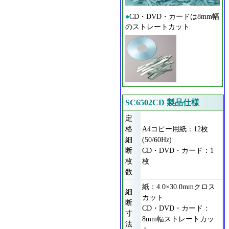
●
CD・DVD・カードは8mm幅
のストレートカット
SC6502CD 製品仕様
定
格
A4コピー用紙：12枚
細
(50/60Hz)
断
CD・DVD・カード：1
枚
枚
数
紙：4.0×30.0mmクロス
細
カット
断
CD・DVD・カード：
寸
8mm幅ストレートカッ
法