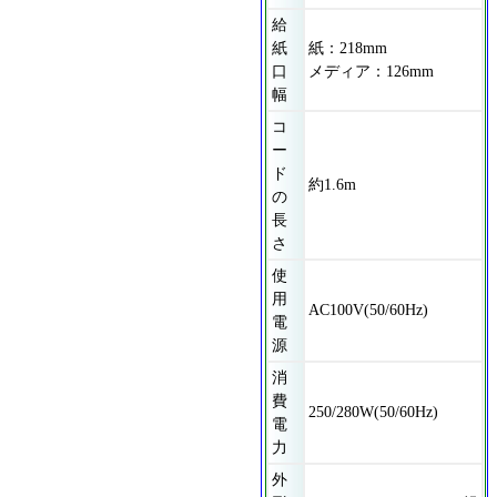
給
紙
紙：218mm
口
メディア：126mm
幅
コ
ー
ド
約1.6m
の
長
さ
使
用
AC100V(50/60Hz)
電
源
消
費
250/280W(50/60Hz)
電
力
外