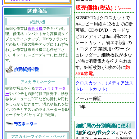
販売価格(税込)：\------
関連商品
SC6502CDはクロスカットで
紙折り機
A4コピー用紙を12枚まで細断
面倒な作業は
紙折り機
でテキパキ処
可能。CDやDVD・カードな
理。低価格コンパクトから高機能タイ
どのメディアは8mm幅のスト
プまでラインナップ。DMやチラシな
レートカット。省エネ設計の
どの折り作業の能率アップに！わずら
エコタイプ 業務用パワー シ
わしい作業は紙折り機にお任せ下さ
ュレッダー。細断枚数が少な
い。キレイにスピーディーに仕上げま
す。
い時に消費電力を抑えられま
す。細断枚数が1枚の時に
約
50％節電
。
アスカ ラミネーター
クロスカット。(メディアはス
書類や写真を守る
アスカ ラミネータ
トレートカット)
ー
やパウチを通販特価で販売中。診察
メーカー保証
券やメニューにPOPなどの折れや汚れ
をしっかり防ぎます。汚れや折れを防
1年
ぐパウチとアスカのラミネーターをID
カードからA2サイズまで厳選。
細断屑の分別廃棄に便利
なダストボックス
●
紙とCDなどのメディアを分
アスカ セーフィティー・ペーパ