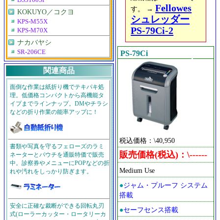
DS3100SP
Fellowes
す。 →
KOKUYO／コクヨ
シュレッダー
KPS-M55X
PS-79Ci-2
KPS-M70X
ナカバヤシ
SR-206CE
PS-79Ci
関連商品
面倒な作業は紙折り機でテキパキ処
理。低価格コンパクトから高機能タ
イプまでラインナップ。DMやチラシ
などの折り作業の能率アップに！
税込価格：\40,950
書類や写真を守るフェローズのラミ
販売価格(税込)：\------
ネーターとパウチを通販特価で販売
中。診察券やメニューにPOPなどの折
Medium Use
れや汚れをしっかり防ぎます。
●
ジャム・プルーフ システム
搭載
安全に正確な裁断ができる回転丸刃
●
セーフセンス搭載
式(ローラーカッター・ロータリーカ