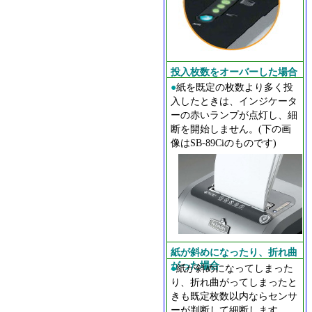
投入枚数をオーバーした場合
●
紙を既定の枚数より多く投
入したときは、インジケータ
ーの赤いランプが点灯し、細
断を開始しません。(下の画
像はSB-89Ciのものです)
紙が斜めになったり、折れ曲
がった場合
●
紙が斜めになってしまった
り、折れ曲がってしまったと
きも既定枚数以内ならセンサ
ーが判断して細断します。