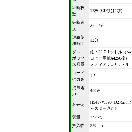
細断枚
12枚 (CD類は1枚)
数
細断速
2.6m/分
度
連続使
12分
用時間
ダスト
紙：22.7リットル（A4
ボック
コピー用紙約250枚）
ス容量
メディア：1リットル
コード
1.5m
の長さ
消費電
480W
力
H545×W390×D275mm
外寸法
ャスター含む)
質量
13.4kg
投入幅
229mm