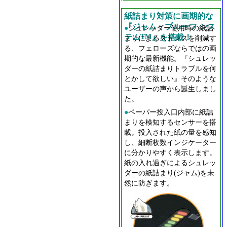
紙詰まり対策に画期的な
『ジャム・プルーフ シス
●
シュレッダー使用時の紙詰
テム
TM
』を搭載！
まりによるストレスを削減す
る、フェローズならではの画
期的な最新機能。『シュレッ
ダーの紙詰まりトラブルを何
とかして欲しい』そのような
ユーザーの声から誕生しまし
た。
●
ペーパー投入口内部に紙詰
まりを検知するセンサーを搭
載。投入された紙の量を感知
し、細断枚数インジケーター
に分かりやすく表示します。
紙の入れ過ぎによるシュレッ
ダーの紙詰まり(ジャム)を未
然に防ぎます。