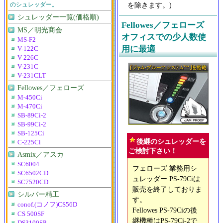
を除きます。)
のシュレッダー。
シュレッダー一覧(価格順)
Fellowes／フェローズ
MS／明光商会
オフィスでの少人数使
MS-F2
用に最適
V-122C
V-226C
V-231C
V-231CLT
Fellowes／フェローズ
M-450Ci
M-470Ci
SB-89Ci-2
SB-99Ci-2
SB-125Ci
後継のシュレッダーを
C-225Ci
ご検討下さい！
Asmix／アスカ
SC6004
フェローズ 業務用シ
SC6502CD
ュレッダー PS-79Ciは
SC7520CD
販売を終了しておりま
シルバー精工
す。
conof.(コノフ)CS56D
Fellowes PS-79Ciの後
CS 500SF
継機種はPS-79Ci-2で