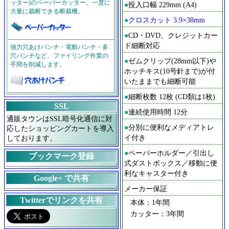
ッター)のペーパーカッター。一度に
●
投入口幅 229mm (A4)
大量に裁断できる断裁機。
●
クロスカット 3.9×38mm
●
CD・DVD、クレジットカー
ド細断対応
強力穴あけパンチ・電動パンチ・多
穴パンチなど、ファイリング作業の
●
ゼムクリップ(28mm以下)や
手間を削減します。
ホッチキス(10号針まで)が付
いたままでも細断可能
●
細断枚数 12枚 (CD類は1枚)
SSL
●
連続使用時間 12分
通販タウンはSSL暗号化通信に対
●
分別に便利なメディアトレ
応したショッピングカートを導入
イ付き
しております。
●
ペーパーホルダー／引出し
ブックマーク登録
式ダストボックス／移動に便
利なキャスター付き
Google+ で共有
メーカー保証
Twitterでリンクを共有
本体：1年間
カッター：3年間