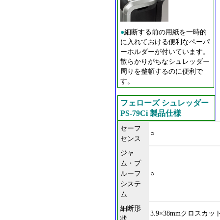
●
細断する前の用紙を一時的
に入れておける便利なペーパ
ーホルダーが付いています。
散らかりがちなシュレッダー
周りを整頓するのに便利で
す。
フェローズ シュレッダー
PS-79Ci 製品仕様
セーフ
○
センス
ジャ
ム・プ
ルーフ
○
システ
ム
細断形
3.9×38mmクロスカッ
状