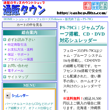
HOME
＞
シュレッダー
＞
フェローズ/Fellowes
＞
販売終了品
＞PS-79Ci
PS-79Ci：ジャムプル
総合案内
ーフ搭載、CD・DVD
必ずお読み下さい
対応シュレッダー
特定商取引法
お支払方法・送料
フェローズのPS-79Ciはジ
保証・サポート
ャム・プルーフ システム
プライバシー保護
を搭載し、CDやDVD
TM
お問い合わせ
の細断も可能です。セー
フセンス
搭載で安全性
電子メール
TM
にも配慮された、使い勝
サイトマップ
手の良い、ホームオフィ
MENU
ス向けのシュレッダーで
す。
※送料無料！
(税込16,500
円以上ご購入の場合に限
パーソナルユースからCDなどのメデ
ります。北海道・沖縄県
ィア細断タイプ、オフィス仕様など