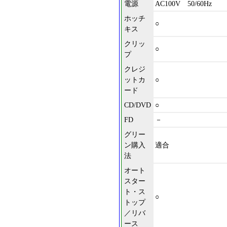
電源
AC100V 50/60Hz
ホッチ
○
キス
クリッ
○
プ
クレジ
ットカ
○
ード
CD/DVD
○
FD
－
グリー
ン購入
適合
法
オート
スター
ト・ス
○
トップ
／リバ
ース