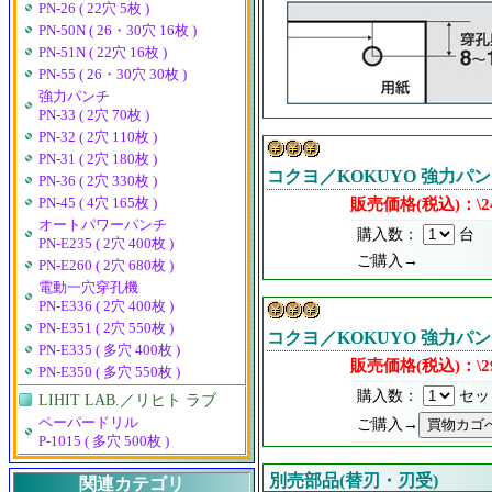
PN-26 ( 22穴 5枚 )
PN-50N ( 26・30穴 16枚 )
PN-51N ( 22穴 16枚 )
PN-55 ( 26・30穴 30枚 )
強力パンチ
PN-33 ( 2穴 70枚 )
PN-32 ( 2穴 110枚 )
PN-31 ( 2穴 180枚 )
コクヨ／KOKUYO 強力パンチ
PN-36 ( 2穴 330枚 )
販売価格(税込)：\24
PN-45 ( 4穴 165枚 )
オートパワーパンチ
購入数：
台
PN-E235 ( 2穴 400枚 )
ご購入→
PN-E260 ( 2穴 680枚 )
電動一穴穿孔機
PN-E336 ( 2穴 400枚 )
PN-E351 ( 2穴 550枚 )
コクヨ／KOKUYO 強力パンチ 
PN-E335 ( 多穴 400枚 )
販売価格(税込)：\29
PN-E350 ( 多穴 550枚 )
購入数：
セッ
LIHIT LAB.／リヒト ラブ
ペーパードリル
ご購入→
P-1015 ( 多穴 500枚 )
別売部品(替刃・刃受)
関連カテゴリ