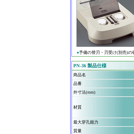
●
予備の替刃・刃受け(別売)
PN-36 製品仕様
商品名
品番
外寸法(mm)
材質
最大穿孔能力
質量