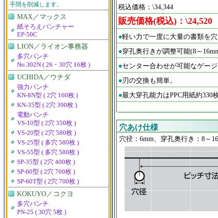
手間を削減します。
税込価格：\34,344
MAX／マックス
販売価格(税込)：\24,520
紙そろえパンチャー
EP-50C
●
軽い力で一度に大量の書類を穴
LION／ライオン事務器
●
穿孔奥行きが調整可能(8～16m
多穴パンチ
No.302N ( 26・30穴 16枚 )
●
センター合わせが可能なゲージ
UCHIDA／ウチダ
●
刃の交換も簡単。
強力パンチ
●
最大穿孔能力はPPC用紙約330枚(
KN-8N型 ( 2穴 160枚 )
KN-35型 ( 2穴 390枚 )
電動パンチ
VS-10型 ( 2穴 350枚 )
穴あけ仕様
VS-20型 ( 2穴 580枚 )
穴径：6mm、穿孔奥行き：8～1
VS-25型 ( 多穴 580枚 )
VS-55型 ( 多穴 580枚 )
SP-35型 ( 2穴 400枚 )
SP-60型 ( 2穴 700枚 )
SP-60T型 ( 2穴 700枚 )
KOKUYO／コクヨ
多穴パンチ
PN-25 ( 30穴 5枚 )