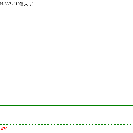
N-36B／10個入り)
470