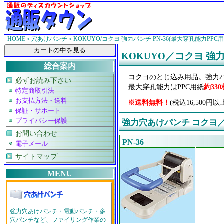
HOME
＞
穴あけパンチ
＞KOKUYO/コクヨ 強力パンチ PN-36(最大穿孔能力PPC用
KOKUYO／コクヨ 強力パ
総合案内
コクヨのとじ込み用品。強力パンチ
必ずお読み下さい
最大穿孔能力はPPC用紙
約330
特定商取引法
お支払方法・送料
※送料無料！
(税込16,50
保証・サポート
プライバシー保護
強力穴あけパンチ コクヨ／
お問い合わせ
PN-36
電子メール
サイトマップ
MENU
強力穴あけパンチ・電動パンチ・多
穴パンチなど、ファイリング作業の