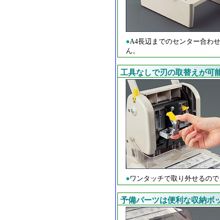
●
A4長辺までのセンター合わ
ん。
工具なしで刃の取替えが可
●
ワンタッチで取り外せるので
予備パーツは便利な収納ボ