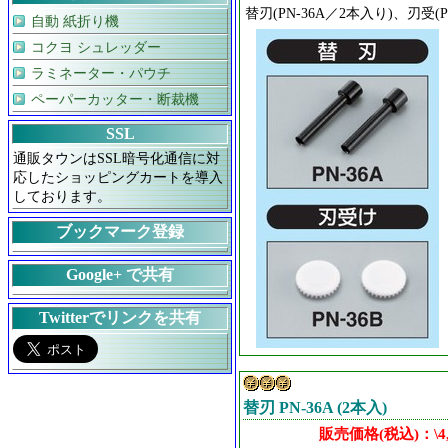
替刃(PN-36A／2本入り)、刃受(P
自動 紙折り機
コクヨ シュレッダー
ラミネーター・パウチ
ペーパーカッター・断裁機
SSL
通販タウンはSSL暗号化通信に対
応したショッピングカートを導入
しております。
ブックマーク登録
Google+ で共有
Twitterでリンクを共有
替刃 PN-36A (2本入)
販売価格(税込)：\4,