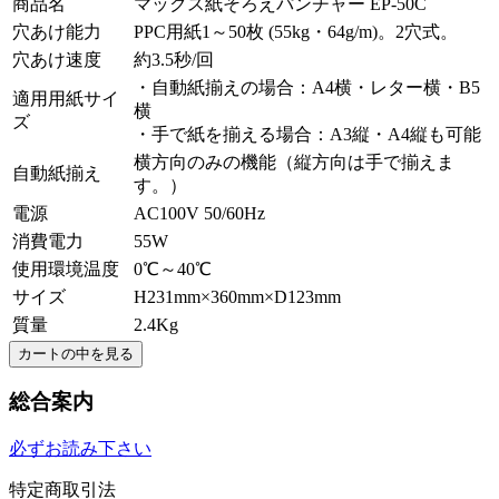
商品名
マックス紙そろえパンチャー EP-50C
穴あけ能力
PPC用紙1～50枚 (55kg・64g/m)。2穴式。
穴あけ速度
約3.5秒/回
・自動紙揃えの場合：A4横・レター横・B5
適用用紙サイ
横
ズ
・手で紙を揃える場合：A3縦・A4縦も可能
横方向のみの機能（縦方向は手で揃えま
自動紙揃え
す。）
電源
AC100V 50/60Hz
消費電力
55W
使用環境温度
0℃～40℃
サイズ
H231mm×360mm×D123mm
質量
2.4Kg
総合案内
必ずお読み下さい
特定商取引法