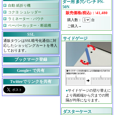
ダー用 多穴パンチ PN-
自動 紙折り機
50N
コクヨ シュレッダー
販売価格(税込)：\41,480
ラミネーター・パウチ
購入数：
台
ペーパーカッター・断裁機
ご購入→
SSL
サイドゲージ
通販タウンはSSL暗号化通信に対
応したショッピングカートを導入
しております。
ブックマーク登録
Google+ で共有
Twitterでリンクを共有
●
サイドゲージの切り替えに
より両紙端から穴までの間
隔が均等になります。
ダスターケース