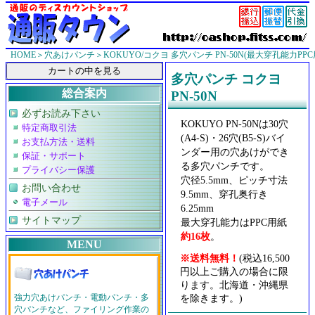
HOME
＞
穴あけパンチ
＞KOKUYO/コクヨ 多穴パンチ PN-50N(最大穿孔能力PPC
多穴パンチ コクヨ
総合案内
PN-50N
必ずお読み下さい
KOKUYO PN-50Nは30穴
特定商取引法
(A4-S)・26穴(B5-S)バイ
お支払方法・送料
ンダー用の穴あけができ
保証・サポート
る多穴パンチです。
プライバシー保護
穴径5.5mm、ピッチ寸法
お問い合わせ
9.5mm、穿孔奥行き
電子メール
6.25mm
サイトマップ
最大穿孔能力はPPC用紙
約16枚
。
MENU
※送料無料！
(税込16,500
円以上ご購入の場合に限
ります。北海道・沖縄県
を除きます。)
強力穴あけパンチ・電動パンチ・多
穴パンチなど、ファイリング作業の