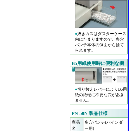
●
抜きカスはダスターケース
内にたまりますので、多穴
パンチ本体の側面から捨て
られます。
B5用紙使用時に便利な機
能
●
切り替えレバーによりB5用
紙の紙端に不要な穴があき
ません。
PN-50N 製品仕様
商品
多穴パンチ(バインダ
名
ー用)