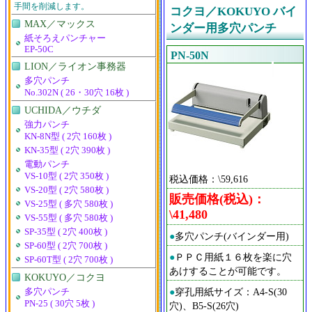
手間を削減します。
コクヨ／KOKUYO バイ
MAX／マックス
ンダー用多穴パンチ
紙そろえパンチャー
EP-50C
PN-50N
LION／ライオン事務器
多穴パンチ
No.302N ( 26・30穴 16枚 )
UCHIDA／ウチダ
強力パンチ
KN-8N型 ( 2穴 160枚 )
KN-35型 ( 2穴 390枚 )
電動パンチ
VS-10型 ( 2穴 350枚 )
税込価格：\59,616
VS-20型 ( 2穴 580枚 )
販売価格(税込)：
VS-25型 ( 多穴 580枚 )
\41,480
VS-55型 ( 多穴 580枚 )
SP-35型 ( 2穴 400枚 )
●
多穴パンチ(バインダー用)
SP-60型 ( 2穴 700枚 )
●
ＰＰＣ用紙１６枚を楽に穴
SP-60T型 ( 2穴 700枚 )
あけすることが可能です。
KOKUYO／コクヨ
●
穿孔用紙サイズ：A4-S(30
多穴パンチ
PN-25 ( 30穴 5枚 )
穴)、B5-S(26穴)