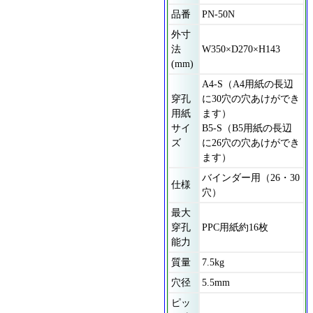
品番
PN-50N
外寸
法
W350×D270×H143
(mm)
A4-S（A4用紙の長辺
穿孔
に30穴の穴あけができ
用紙
ます）
サイ
B5-S（B5用紙の長辺
ズ
に26穴の穴あけができ
ます）
バインダー用（26・30
仕様
穴）
最大
穿孔
PPC用紙約16枚
能力
質量
7.5kg
穴径
5.5mm
ピッ