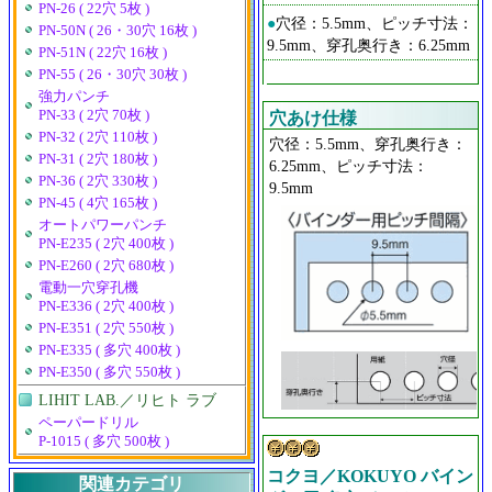
PN-26 ( 22穴 5枚 )
●
穴径：5.5mm、ピッチ寸法：
PN-50N ( 26・30穴 16枚 )
9.5mm、穿孔奥行き：6.25mm
PN-51N ( 22穴 16枚 )
PN-55 ( 26・30穴 30枚 )
強力パンチ
PN-33 ( 2穴 70枚 )
穴あけ仕様
PN-32 ( 2穴 110枚 )
穴径：5.5mm、穿孔奥行き：
PN-31 ( 2穴 180枚 )
6.25mm、ピッチ寸法：
PN-36 ( 2穴 330枚 )
9.5mm
PN-45 ( 4穴 165枚 )
オートパワーパンチ
PN-E235 ( 2穴 400枚 )
PN-E260 ( 2穴 680枚 )
電動一穴穿孔機
PN-E336 ( 2穴 400枚 )
PN-E351 ( 2穴 550枚 )
PN-E335 ( 多穴 400枚 )
PN-E350 ( 多穴 550枚 )
LIHIT LAB.／リヒト ラブ
ペーパードリル
P-1015 ( 多穴 500枚 )
コクヨ／KOKUYO バイン
関連カテゴリ