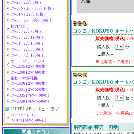
PN-26 ( 22穴 5枚 )
PN-50N ( 26・30穴 16枚 )
PN-51N ( 22穴 16枚 )
PN-55 ( 26・30穴 30枚 )
強力パンチ
コクヨ／KOKUYO オートパワ
PN-33 ( 2穴 70枚 )
PN-32 ( 2穴 110枚 )
販売価格(税込)：\16
PN-31 ( 2穴 180枚 )
購入数：
台
PN-36 ( 2穴 330枚 )
ご購入→
PN-45 ( 4穴 165枚 )
オートパワーパンチ
※北海道・沖縄県に
PN-E235 ( 2穴 400枚 )
PN-E260 ( 2穴 680枚 )
電動一穴穿孔機
コクヨ／KOKUYO オートパワ
PN-E336 ( 2穴 400枚 )
販売価格(税込)：\17
PN-E351 ( 2穴 550枚 )
PN-E335 ( 多穴 400枚 )
購入数：
セッ
PN-E350 ( 多穴 550枚 )
ご購入→
LIHIT LAB.／リヒト ラブ
※北海道・沖縄県に
ペーパードリル
P-1015 ( 多穴 500枚 )
別売部品(替刃・刃受)
関連カテゴリ