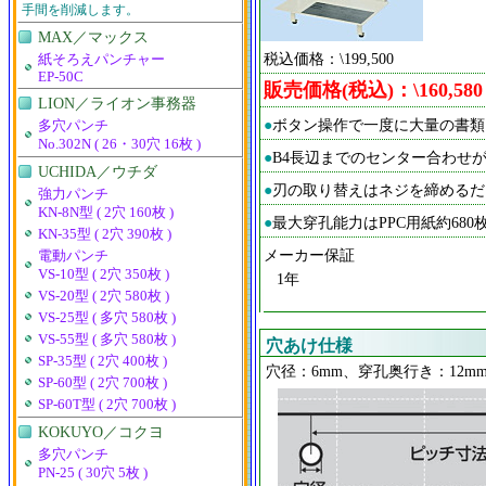
手間を削減します。
MAX／マックス
税込価格：\199,500
紙そろえパンチャー
EP-50C
販売価格(税込)：\160,580
LION／ライオン事務器
●
ボタン操作で一度に大量の書類
多穴パンチ
No.302N ( 26・30穴 16枚 )
●
B4長辺までのセンター合わせ
UCHIDA／ウチダ
●
刃の取り替えはネジを締めるだ
強力パンチ
KN-8N型 ( 2穴 160枚 )
●
最大穿孔能力はPPC用紙約680枚(
KN-35型 ( 2穴 390枚 )
メーカー保証
電動パンチ
VS-10型 ( 2穴 350枚 )
1年
VS-20型 ( 2穴 580枚 )
VS-25型 ( 多穴 580枚 )
VS-55型 ( 多穴 580枚 )
穴あけ仕様
SP-35型 ( 2穴 400枚 )
穴径：6mm、穿孔奥行き：12mm
SP-60型 ( 2穴 700枚 )
SP-60T型 ( 2穴 700枚 )
KOKUYO／コクヨ
多穴パンチ
PN-25 ( 30穴 5枚 )