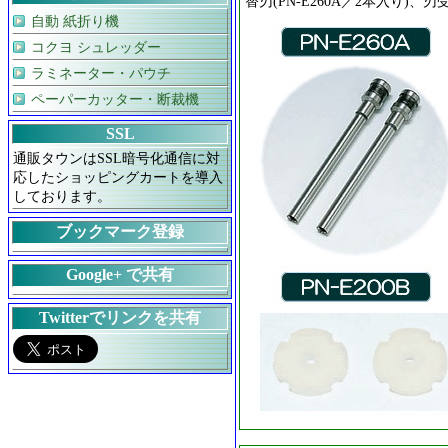
替刃(PN-E260A／2本入り)、刃受
自動 紙折り機
コクヨ シュレッダー
ラミネーター・パウチ
ペーパーカッター・断裁機
SSL
通販タウンはSSL暗号化通信に対
応したショッピングカートを導入
しております。
ブックマーク登録
Google+ で共有
Twitterでリンクを共有