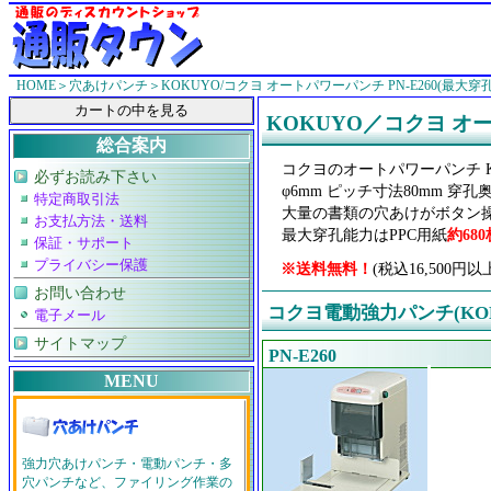
HOME
＞
穴あけパンチ
＞KOKUYO/コクヨ オートパワーパンチ PN-E260(最大穿孔
KOKUYO／コクヨ オー
総合案内
コクヨのオートパワーパンチ KOK
必ずお読み下さい
φ6mm ピッチ寸法80mm 穿孔
特定商取引法
大量の書類の穴あけがボタン
お支払方法・送料
最大穿孔能力はPPC用紙
約680
保証・サポート
プライバシー保護
※送料無料！
(税込16,50
お問い合わせ
コクヨ電動強力パンチ(KO
電子メール
サイトマップ
PN-E260
MENU
強力穴あけパンチ・電動パンチ・多
穴パンチなど、ファイリング作業の