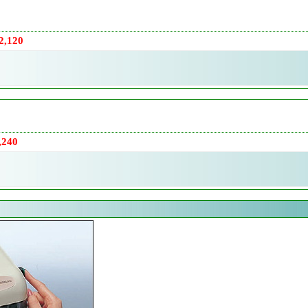
,120
240