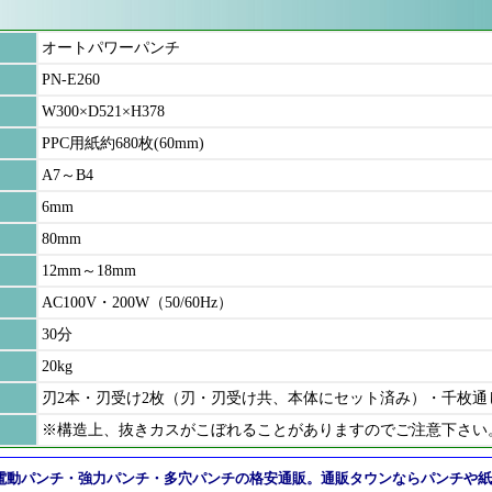
オートパワーパンチ
PN-E260
W300×D521×H378
PPC用紙約680枚(60mm)
A7～B4
6mm
80mm
12mm～18mm
AC100V・200W（50/60Hz）
30分
20kg
刃2本・刃受け2枚（刃・刃受け共、本体にセット済み）・千枚通
※構造上、抜きカスがこぼれることがありますのでご注意下さい
電動パンチ・強力パンチ・多穴パンチの格安通販。通販タウンならパンチや紙