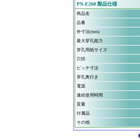
PN-E260 製品仕様
商品名
品番
外寸法(mm)
最大穿孔能力
穿孔用紙サイズ
穴径
ピッチ寸法
穿孔奥行き
電源
連続使用時間
質量
付属品
その他